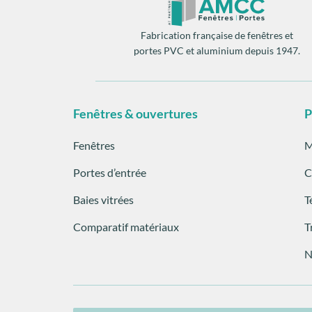
Fabrication française de fenêtres et
portes PVC et aluminium depuis 1947.
Fenêtres & ouvertures
P
Fenêtres
M
Portes d’entrée
C
Baies vitrées
T
Comparatif matériaux
T
N