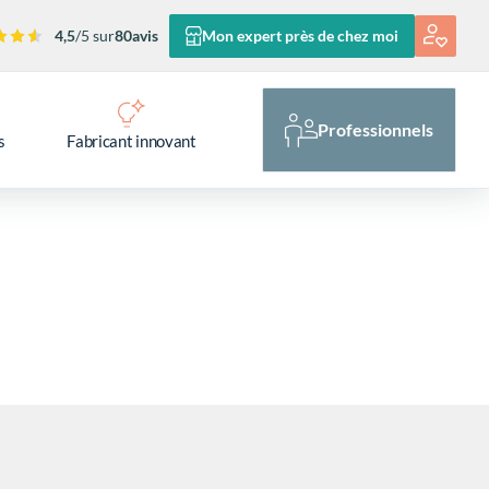
4,5
/5 sur
80
avis
Mon expert près de chez moi
Professionnels
s
Fabricant innovant