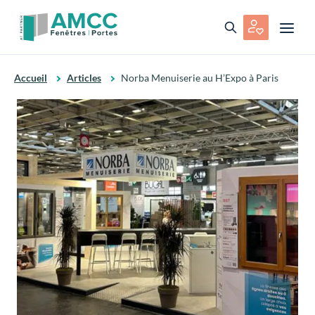
Accueil
Articles
Norba Menuiserie au H’Expo à Paris