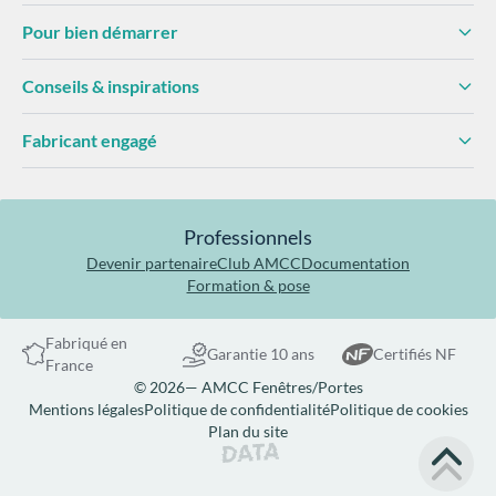
Pour bien démarrer
Conseils & inspirations
Fabricant engagé
Professionnels
Devenir partenaire
Club AMCC
Documentation
Formation & pose
Fabriqué en
Garantie 10 ans
Certifiés NF
France
© 2026— AMCC Fenêtres/Portes
Mentions légales
Politique de confidentialité
Politique de cookies
Plan du site
Site réalisé par Data Projekt