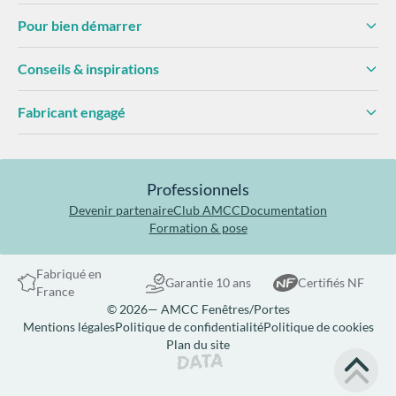
Pour bien démarrer
Conseils & inspirations
Fabricant engagé
Professionnels
Devenir partenaire
Club AMCC
Documentation
Formation & pose
Fabriqué en
Garantie 10 ans
Certifiés NF
France
© 2026— AMCC Fenêtres/Portes
Mentions légales
Politique de confidentialité
Politique de cookies
Plan du site
Site réalisé par Data Projekt