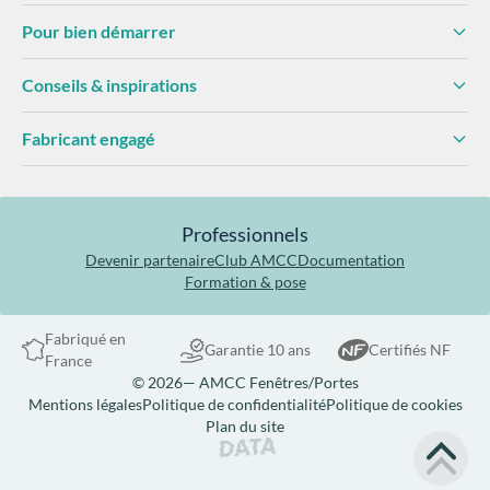
Pour bien démarrer
Conseils & inspirations
Fabricant engagé
Professionnels
Devenir partenaire
Club AMCC
Documentation
Formation & pose
Fabriqué en
Garantie 10 ans
Certifiés NF
France
© 2026— AMCC Fenêtres/Portes
Mentions légales
Politique de confidentialité
Politique de cookies
Plan du site
Site réalisé par Data Projekt