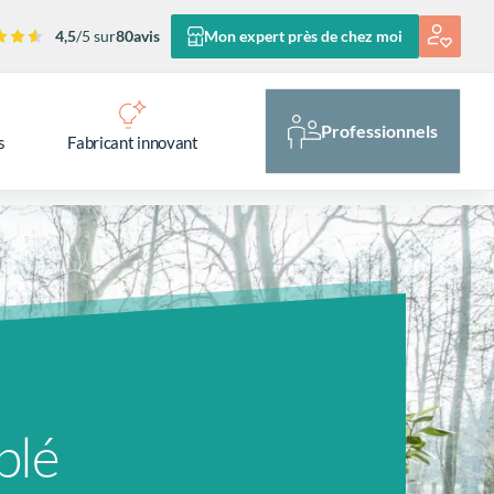
4,5
/5 sur
80
avis
Mon expert près de chez moi
Professionnels
s
Fabricant innovant
blé