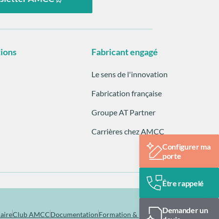
tions
Fabricant engagé
Le sens de l'innovation
Fabrication française
Groupe AT Partner
Carrières chez AMCC
Configurer ma
porte
Être rappelé
Demander un
aire
Club AMCC
Documentation
Formation & pose