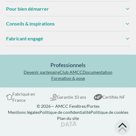
Pour bien démarrer
Conseils & inspirations
Fabricant engagé
Professionnels
Devenir partenaire
Club AMCC
Documentation
Formation & pose
Fabriqué en
Garantie 10 ans
Certifiés NF
France
© 2026— AMCC Fenêtres/Portes
Mentions légales
Politique de confidentialité
Politique de cookies
Plan du site
Site réalisé par Data Projekt