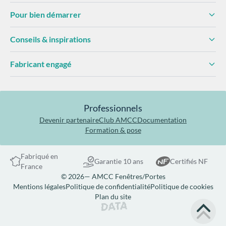
Pour bien démarrer
Conseils & inspirations
Fabricant engagé
Professionnels
Devenir partenaire
Club AMCC
Documentation
Formation & pose
Fabriqué en
Garantie 10 ans
Certifiés NF
France
© 2026— AMCC Fenêtres/Portes
Mentions légales
Politique de confidentialité
Politique de cookies
Plan du site
Site réalisé par Data Projekt