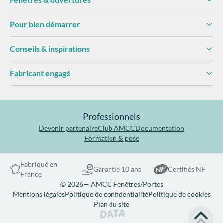
Pour bien démarrer
Conseils & inspirations
Fabricant engagé
Professionnels
Devenir partenaire
Club AMCC
Documentation
Formation & pose
Fabriqué en
Garantie 10 ans
Certifiés NF
France
© 2026— AMCC Fenêtres/Portes
Mentions légales
Politique de confidentialité
Politique de cookies
Plan du site
Site réalisé par Data Projekt