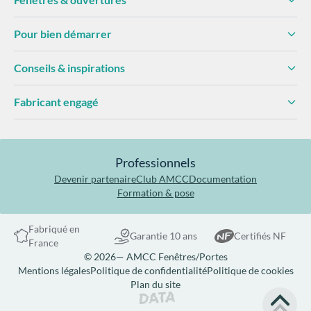
Pour bien démarrer
Conseils & inspirations
Fabricant engagé
Professionnels
Devenir partenaire
Club AMCC
Documentation
Formation & pose
Fabriqué en
Garantie 10 ans
Certifiés NF
France
© 2026— AMCC Fenêtres/Portes
Mentions légales
Politique de confidentialité
Politique de cookies
Plan du site
Site réalisé par Data Projekt