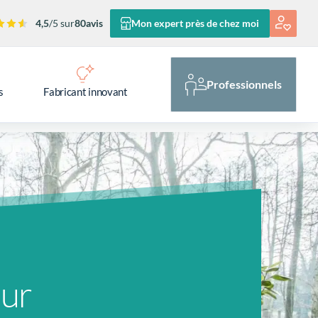
4,5
/5 sur
80
avis
Mon expert près de chez moi
Professionnels
s
Fabricant innovant
pur