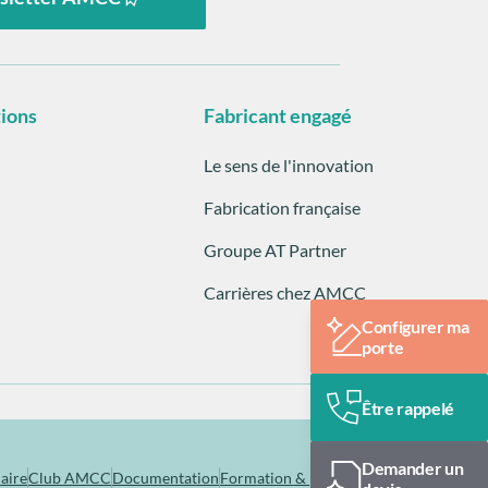
tions
Fabricant engagé
Le sens de l'innovation
Fabrication française
Groupe AT Partner
Carrières chez AMCC
Configurer ma
porte
Être rappelé
Demander un
aire
Club AMCC
Documentation
Formation & pose