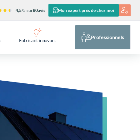
4,5
/5 sur
80
avis
Mon expert près de chez moi
Professionnels
s
Fabricant innovant