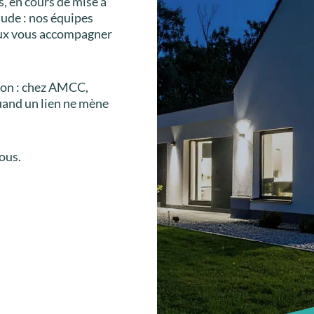
s, en cours de mise à
tude : nos équipes
eux vous accompagner
tion : chez AMCC,
uand un lien ne mène
ous.