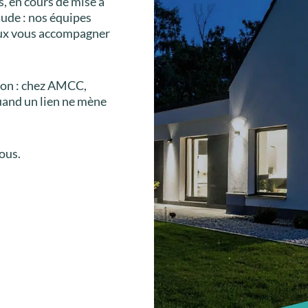
s, en cours de mise à
tude : nos équipes
eux vous accompagner
tion : chez AMCC,
uand un lien ne mène
ous.