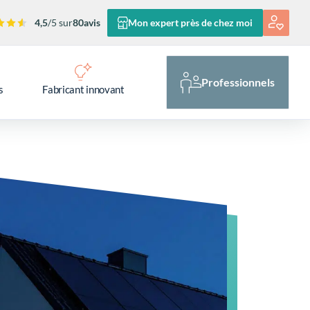
4,5
/5 sur
80
avis
Mon expert près de chez moi
Professionnels
s
Fabricant innovant