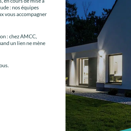
s, en cours de mise à
tude : nos équipes
eux vous accompagner
tion : chez AMCC,
uand un lien ne mène
ous.