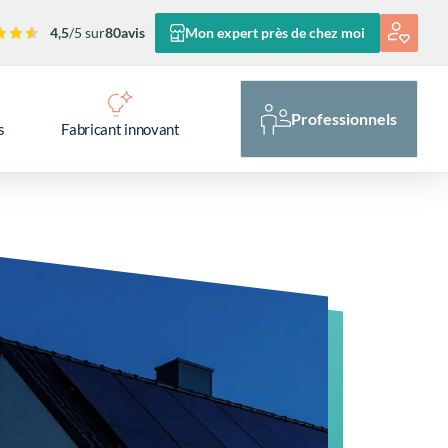
4,5
/5 sur
80
avis
Mon expert près de chez moi
Professionnels
s
Fabricant innovant