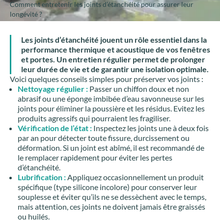
Comment entretenir les joints d’étanchéité pour assurer leur
longévité ?
Les joints d’étanchéité jouent un rôle essentiel dans la
performance thermique et acoustique de vos fenêtres
et portes. Un entretien régulier permet de prolonger
leur durée de vie et de garantir une isolation optimale.
Voici quelques conseils simples pour préserver vos joints :
Nettoyage régulier :
Passer un chiffon doux et non
abrasif ou une éponge imbibée d’eau savonneuse sur les
joints pour éliminer la poussière et les résidus. Evitez les
produits agressifs qui pourraient les fragiliser.
Vérification de l’état :
Inspectez les joints une à deux fois
par an pour détecter toute fissure, durcissement ou
déformation. Si un joint est abîmé, il est recommandé de
le remplacer rapidement pour éviter les pertes
d’étanchéité.
Lubrification :
Appliquez occasionnellement un produit
spécifique (type silicone incolore) pour conserver leur
souplesse et éviter qu’ils ne se dessèchent avec le temps,
mais attention, ces joints ne doivent jamais être graissés
ou huilés.