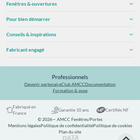
Fenêtres & ouvertures
Pour bien démarrer
Conseils & inspirations
Fabricant engagé
Professionnels
Devenir partenaire
Club AMCC
Documentation
Formation & pose
Fabriqué en
Garantie 10 ans
Certifiés NF
France
© 2026— AMCC Fenêtres/Portes
Mentions légales
Politique de confidentialité
Politique de cookies
Plan du site
Site réalisé par Data Projekt