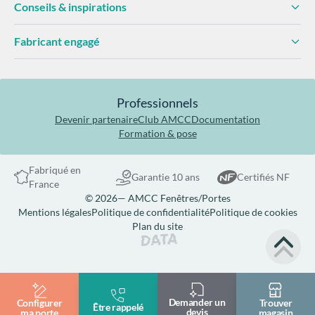
Conseils & inspirations
Fabricant engagé
Professionnels
Devenir partenaire
Club AMCC
Documentation
Formation & pose
Fabriqué en
Garantie 10 ans
Certifiés NF
France
© 2026— AMCC Fenêtres/Portes
Mentions légales
Politique de confidentialité
Politique de cookies
Plan du site
Site réalisé par Data Projekt
Demander un
Configurer
Trouver
Être rappelé
devis
ma porte
magasin