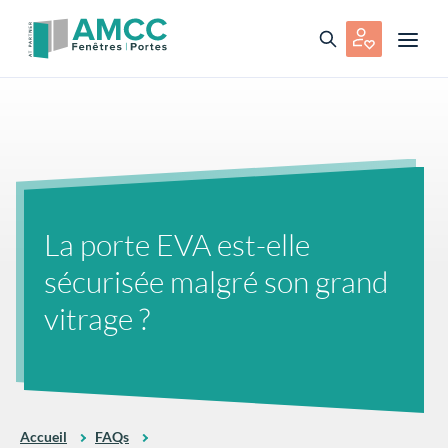
La porte EVA est-elle
sécurisée malgré son grand
vitrage ?
Accueil
FAQs