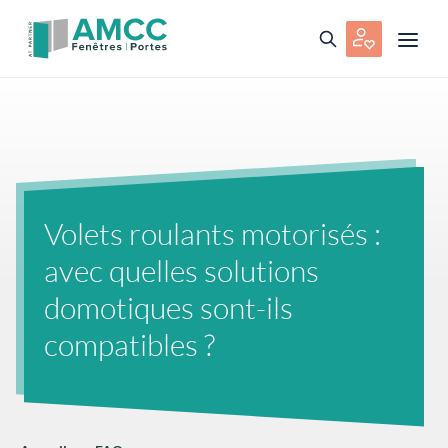
Volets roulants motorisés :
avec quelles solutions
domotiques sont-ils
compatibles ?