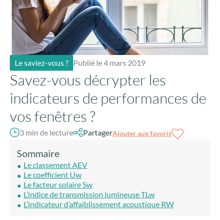
Le saviez-vous ?
Publié le 4 mars 2019
Savez-vous décrypter les
indicateurs de performances de
vos fenêtres ?
3 min de lecture
Partager
Ajouter aux favoris
Sommaire
Le classement AEV
Le coefficient Uw
Le facteur solaire Sw
L’indice de transmission lumineuse TLw
L’indicateur d’affaiblissement acoustique RW