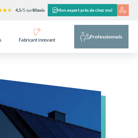
4,5
/5 sur
80
avis
Mon expert près de chez moi
Professionnels
s
Fabricant innovant