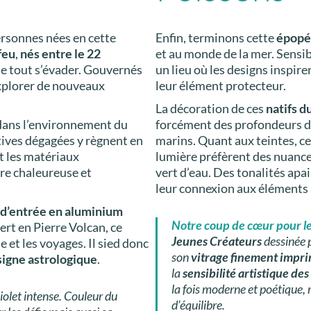
ersonnes nées en cette
Enfin, terminons cette
épopé
feu
,
nés entre le 22
et au monde de la mer. Sensibl
e tout s’évader. Gouvernés
un lieu où les designs inspiren
 explorer de nouveaux
leur élément protecteur.
La décoration de ces
natifs d
e dans l’environnement du
forcément des profondeurs de
ctives dégagées y règnent en
marins. Quant aux teintes, ce
t les matériaux
lumière préfèrent des nuances
re chaleureuse et
vert d’eau. Des tonalités apa
leur connexion aux éléments
e d’entrée en aluminium
Notre coup de cœur pour le
sert en Pierre Volcan, ce
Jeunes Créateurs
dessinée p
 et les voyages. Il sied donc
son
vitrage finement impr
signe astrologique
.
la
sensibilité artistique des
la fois moderne et poétique, 
iolet intense. Couleur du
d’équilibre.