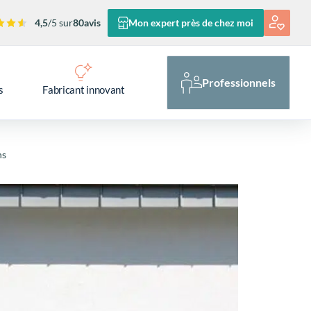
4,5
/5 sur
80
avis
Mon expert près de chez moi
Professionnels
s
Fabricant innovant
ns