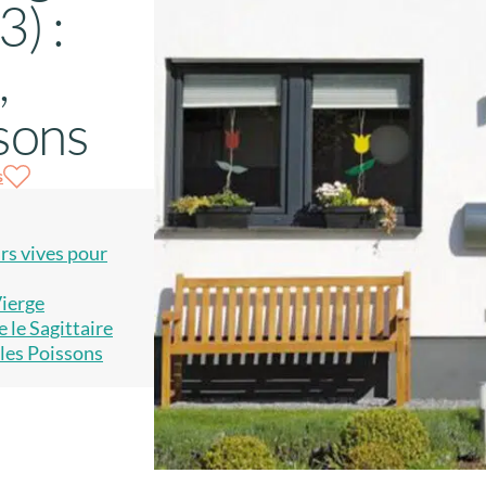
3) :
,
ssons
s
rs vives pour
Vierge
 le Sagittaire
 les Poissons