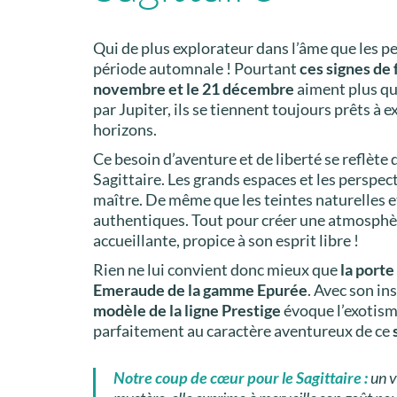
Qui de plus explorateur dans l’âme que les p
période automnale ! Pourtant
ces
signes de 
novembre et le 21 décembre
aiment plus qu
par Jupiter, ils se tiennent toujours prêts à
horizons.
Ce besoin d’aventure et de liberté se reflèt
Sagittaire. Les grands espaces et les perspe
maître. De même que les teintes naturelles e
authentiques. Tout pour créer une atmosphè
accueillante, propice à son esprit libre !
Rien ne lui convient donc mieux que
la port
Emeraude de la gamme Epurée
. Avec son in
modèle de la ligne Prestige
évoque l’exotisme
parfaitement au caractère aventureux de ce
Notre coup de cœur pour le Sagittaire
:
un v