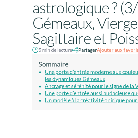
astrologique ? (3/
Gémeaux, Vierge
Sagittaire et Poi
Ajouter aux favori
5 min de lecture
Partager
Sommaire
Une porte d’entrée moderne aux couleu
les dynamiques Gémeaux
Ancrage et sérénité pour le signe de la 
Une porte d’entrée aussi audacieuse que
Un modèle à la créativité onirique pour