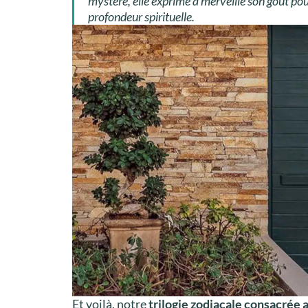
mystère, elle exprime à merveille son goût pour
profondeur spirituelle.
Et voilà, notre
trilogie zodiacale consacrée 