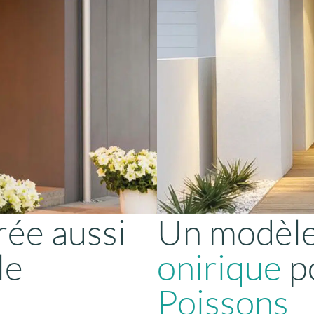
rée aussi
Un modèle
le
onirique
po
Poissons