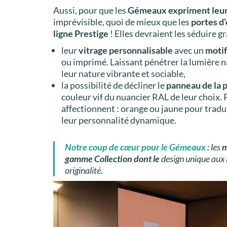
Aussi, pour que les
Gémeaux expriment leur
imprévisible, quoi de mieux que les
portes d
ligne Prestige
! Elles devraient les séduire gr
leur
vitrage personnalisable
avec un
moti
ou imprimé. Laissant pénétrer la lumière na
leur nature vibrante et sociable,
la possibilité de décliner le
panneau de la 
couleur vif du nuancier RAL
de leur choix. 
affectionnent : orange ou jaune pour tradui
leur personnalité dynamique.
Notre coup de cœur pour le Gémeaux
:
les
m
gamme Collection dont le
design unique aux 
originalité.