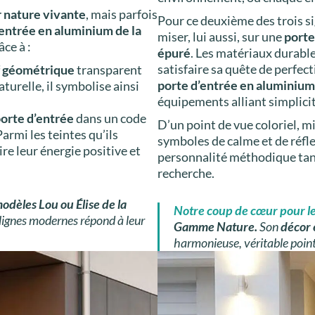
 nature vivante
, mais parfois
Pour ce deuxième des trois si
’entrée en aluminium de la
miser, lui aussi, sur une
porte
âce à :
épuré
. Les matériaux durabl
satisfaire sa quête de perfec
f géométrique
transparent
porte d’entrée en aluminium
turelle, il symbolise ainsi
équipements alliant simplicité
porte d’entrée
dans un
code
D’un point de vue coloriel, m
Parmi les teintes qu’ils
symboles de calme et de réfle
re leur énergie positive et
personnalité méthodique tandi
recherche.
odèles Lou ou Élise de la
Notre coup de cœur pour l
lignes modernes répond à leur
Gamme Nature.
Son
décor 
harmonieuse, véritable point