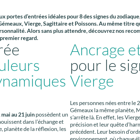
x portes d’entrées idéales pour 8 des signes du zodiaque, 
 Gémeaux, Vierge, Sagittaire et Poissons. Au même titre q
rsonnalité. Alors sans plus attendre, découvrez nos reco
 premier regard.
rée
Ancrage et
uleurs
pour le sig
ynamiques
Vierge
Les personnes nées entre le 2
Gémeaux la même planète, M
 mai au 21 juin
possèdent un
s’arrête là. En effet, les Vier
anouissent dans l’échange et
précision et leur quête d’har
 planète de la réflexion, les
précédent. Leur besoin d’ordre
environnement, où chaque él