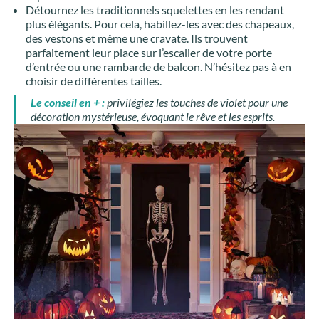
Détournez les traditionnels squelettes en les rendant
plus élégants. Pour cela, habillez-les avec des chapeaux,
des vestons et même une cravate. Ils trouvent
parfaitement leur place sur l’escalier de votre porte
d’entrée ou une rambarde de balcon. N’hésitez pas à en
choisir de différentes tailles.
Le conseil en + :
privilégiez les touches de violet pour une
décoration mystérieuse, évoquant le rêve et les esprits.