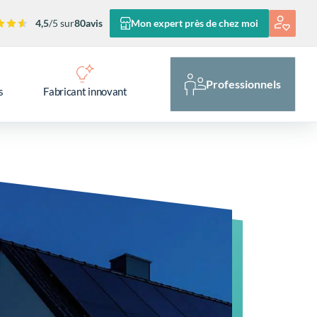
4,5
/5 sur
80
avis
Mon expert près de chez moi
Professionnels
s
Fabricant innovant