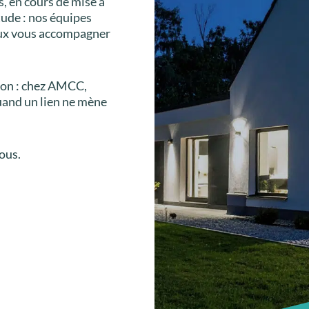
s, en cours de mise à
tude : nos équipes
eux vous accompagner
tion : chez AMCC,
uand un lien ne mène
ous.