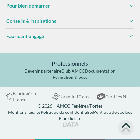
Pour bien démarrer
Conseils & inspirations
Fabricant engagé
Professionnels
Devenir partenaire
Club AMCC
Documentation
Formation & pose
Fabriqué en
Garantie 10 ans
Certifiés NF
France
© 2026— AMCC Fenêtres/Portes
Mentions légales
Politique de confidentialité
Politique de cookies
Plan du site
Site réalisé par Data Projekt