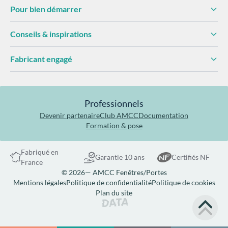
Pour bien démarrer
Conseils & inspirations
Fabricant engagé
Professionnels
Devenir partenaire
Club AMCC
Documentation
Formation & pose
Fabriqué en
Garantie 10 ans
Certifiés NF
France
© 2026— AMCC Fenêtres/Portes
Mentions légales
Politique de confidentialité
Politique de cookies
Plan du site
Site réalisé par Data Projekt