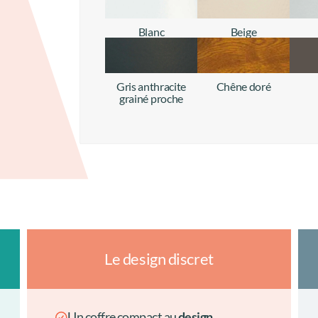
Blanc
Beige
+ d'infos
+ d'infos
Gris anthracite
Chêne doré
grainé proche
+ d'infos
+ d'infos
Le design discret
Un coffre compact au
design