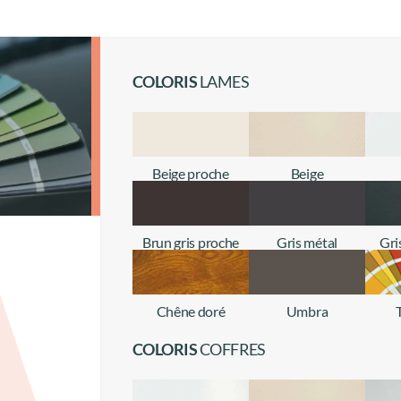
COLORIS
LAMES
Beige proche
Beige
+ d'infos
+ d'infos
Brun gris proche
Gris métal
Gri
+ d'infos
+ d'infos
Chêne doré
Umbra
+ d'infos
+ d'infos
COLORIS
COFFRES