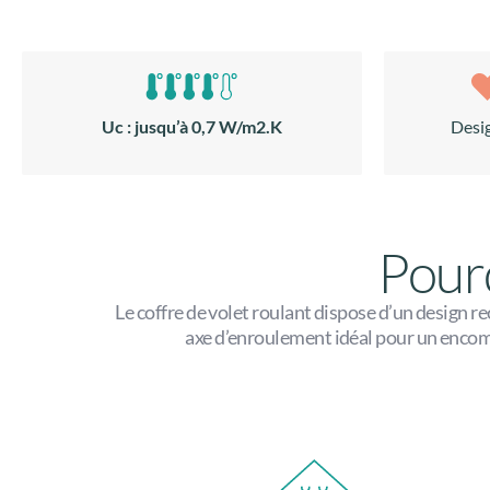
Uc : jusqu’à 0,7 W/m2.K
Desi
Pourq
Le coffre de volet roulant dispose d’un design re
axe d’enroulement idéal pour un encomb