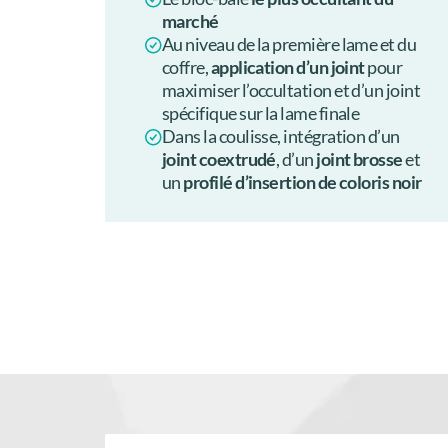
marché
Au niveau de la première lame et du
coffre,
application d’un joint
pour
maximiser l’occultation et d’un joint
spécifique sur la lame finale
Dans la coulisse, intégration d’un
joint coextrudé
, d’un
joint brosse
et
un
profilé d’insertion de coloris noir