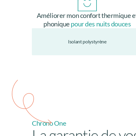
Améliorer mon confort thermique e
phonique
pour des nuits douces
Isolant polystyrène
Chrono One
La garantie de vo