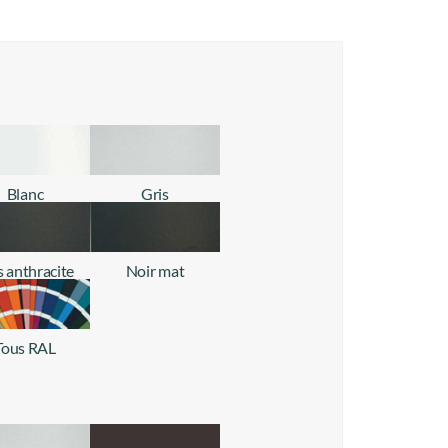
Blanc
Gris
+ d'infos
+ d'infos
s anthracite
Noir mat
+ d'infos
+ d'infos
Tous RAL
+ d'infos