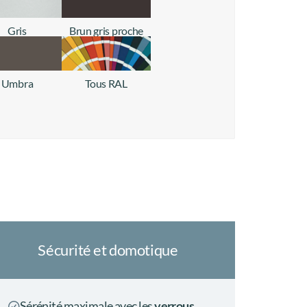
Gris
Brun gris proche
+ d'infos
+ d'infos
Umbra
Tous RAL
+ d'infos
+ d'infos
Sécurité et domotique
Sérénité maximale avec les
verrous