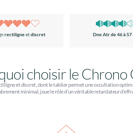
gn
rectiligne
et
discret
Dne Atr de 46 à 57
uoi choisir le Chrono
ctiligne et discret, dont le tablier permet une occultation optima
rement minimal, joue le rôle d’un véritable retardateur d’eff