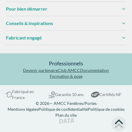
Pour bien démarrer
Conseils & inspirations
Fabricant engagé
Professionnels
Devenir partenaire
Club AMCC
Documentation
Formation & pose
Fabriqué en
Garantie 10 ans
Certifiés NF
France
© 2026— AMCC Fenêtres/Portes
Mentions légales
Politique de confidentialité
Politique de cookies
Plan du site
Site réalisé par Data Projekt