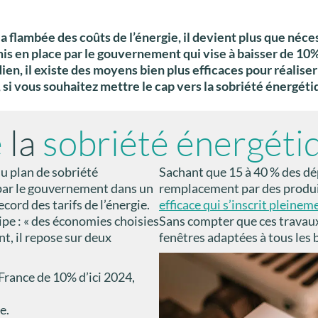
a flambée des coûts de l’énergie, il devient plus que néce
mis en place par le gouvernement qui vise à baisser de 10
ien, il existe des moyens bien plus efficaces pour réalise
si vous souhaitez mettre le cap vers la sobriété énergétiq
e
la
sobriété énergéti
u plan de sobriété
Sachant que 15 à 40 % des dé
 par le gouvernement dans un
remplacement par des produi
cord des tarifs de l’énergie.
efficace qui s’inscrit pleine
pe : « des économies choisies
Sans compter que ces travaux 
t, il repose sur deux
fenêtres adaptées à tous les 
France de 10% d’ici 2024,
e.