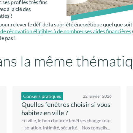
ses profilés très fins
ec à la clé des
ties !
pour relever le défi de la sobriété énergétique quel que so
 de rénovation éligibles à de nombreuses aides financières
le pas !
ns la même thémati
Conseils pratiques
22 janvier 2026
Quelles fenêtres choisir si vous
habitez en ville ?
En ville, le bon choix de fenêtres change tout
: isolation, intimité, sécurité… Nos conseils...