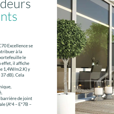
ndeurs
ants
C70 Excellence se
ribuer à la
ortefeuille le
effet, il affiche
de 1,4W/m2.K) y
 37 dB). Cela
mique,
é,
barrière de joint
ale (A*4 – E*7B –