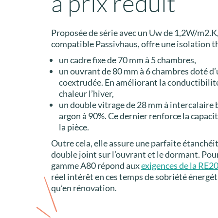
à prix réduit
Proposée de série avec un Uw de 1,2W/m2.K, 
compatible Passivhaus, offre une isolation t
un cadre fixe de 70 mm à 5 chambres,
un ouvrant de 80 mm à 6 chambres doté d’
coextrudée. En améliorant la conductibilité,
chaleur l’hiver,
un double vitrage de 28 mm à intercalaire 
argon à 90%. Ce dernier renforce la capacité
la pièce.
Outre cela, elle assure une parfaite étanchéité
double joint sur l’ouvrant et le dormant. Pour
gamme A80 répond aux
exigences de la RE2
réel intérêt en ces temps de sobriété énergéti
qu’en rénovation.