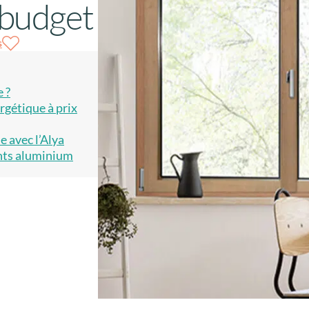
 budget
s
 ?
gétique à prix
e avec l’Alya
ants aluminium