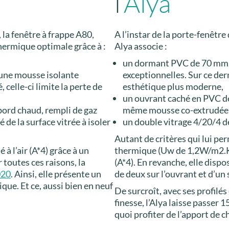
l’
Alya
la fenêtre à frappe A80,
A l’instar de la porte-fenêtr
hermique optimale grâce à :
Alya associe :
un dormant PVC de 70 mm 
une mousse isolante
exceptionnelles. Sur ce der
 celle-ci limite la perte de
esthétique plus moderne,
un ouvrant caché en PVC de
bord chaud, rempli de gaz
même mousse co-extrudée u
 de la surface vitrée à isoler
un double vitrage 4/20/4 
Autant de critères qui lui pe
 à l’air (A*4) grâce à un
thermique (Uw de 1,2W/m2.K) 
 toutes ces raisons, la
(A*4). En revanche, elle dispo
020
. Ainsi, elle présente un
de deux sur l’ouvrant et d’un
que. Et ce, aussi bien en neuf
De surcroît, avec ses profilé
finesse, l’Alya laisse passer
quoi profiter de l’apport de ch