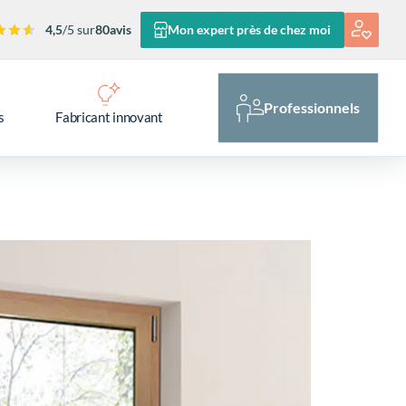
4,5
/5 sur
80
avis
Mon expert près de chez moi
Professionnels
s
Fabricant innovant