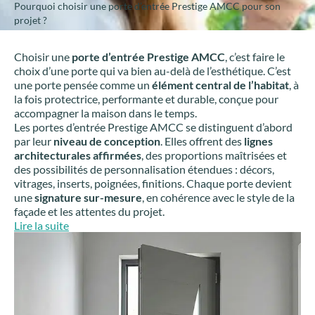
Pourquoi choisir une porte d’entrée Prestige AMCC pour son
projet ?
Choisir une
porte d’entrée Prestige AMCC
, c’est faire le
choix d’une porte qui va bien au-delà de l’esthétique. C’est
une porte pensée comme un
élément central de l’habitat
, à
la fois protectrice, performante et durable, conçue pour
accompagner la maison dans le temps.
Les portes d’entrée Prestige AMCC se distinguent d’abord
par leur
niveau de conception
. Elles offrent des
lignes
architecturales affirmées
, des proportions maîtrisées et
des possibilités de personnalisation étendues : décors,
vitrages, inserts, poignées, finitions. Chaque porte devient
une
signature sur-mesure
, en cohérence avec le style de la
façade et les attentes du projet.
:
Lire la suite
Pourquoi
choisir
une
porte
d’entrée
Prestige