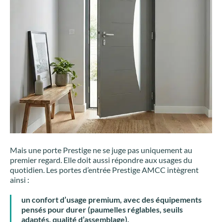
AMCC
pour
son
projet
?
Mais une porte Prestige ne se juge pas uniquement au
premier regard. Elle doit aussi répondre aux usages du
quotidien. Les portes d’entrée Prestige AMCC intègrent
ainsi :
un
confort d’usage premium
, avec des équipements
pensés pour durer (paumelles réglables, seuils
adaptés, qualité d’assemblage).