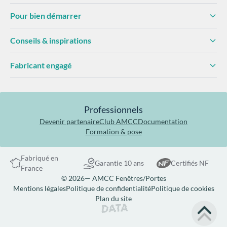
Pour bien démarrer
Conseils & inspirations
Fabricant engagé
Professionnels
Devenir partenaire
Club AMCC
Documentation
Formation & pose
Fabriqué en
Garantie 10 ans
Certifiés NF
France
© 2026— AMCC Fenêtres/Portes
Mentions légales
Politique de confidentialité
Politique de cookies
Plan du site
Site réalisé par Data Projekt