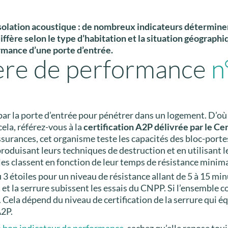
isolation acoustique : de nombreux indicateurs détermine
iffère selon le type d’habitation et la situation géographi
rmance d’une porte d’entrée.
itère de performance
n
ar la porte d’entrée pour pénétrer dans un logement. D’où 
ela, référez-vous à la
certification A2P délivrée par le Ce
surances, cet organisme teste les capacités des bloc-portes
duisant leurs techniques de destruction et en utilisant le
s classent en fonction de leur temps de résistance minimale
ou 3 étoiles pour un niveau de résistance allant de 5 à 15 min
 et la serrure subissent les essais du CNPP. Si l’ensemble c
 Cela dépend du niveau de certification de la serrure qui éq
A2P.
 bon indicateur de performance
, sachez qu’elle repose to