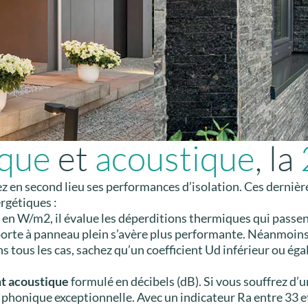
ique
et
acoustique
, la
ez en second lieu ses performances d’isolation. Ces dernièr
rgétiques :
 en W/m2, il évalue les déperditions thermiques qui passent 
e porte à panneau plein s’avère plus performante. Néanmoin
ns tous les cas, sachez qu’un coefficient Ud inférieur ou é
nt acoustique
formulé en décibels (dB). Si vous souffrez d’
on phonique exceptionnelle. Avec un indicateur Ra entre 33 