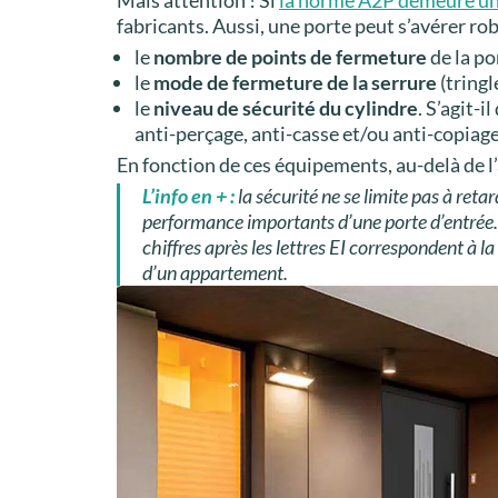
fabricants. Aussi, une porte peut s’avérer ro
le
nombre de points de fermeture
de la po
le
mode de fermeture de la serrure
(tringl
le
niveau de sécurité du cylindre
. S’agit-
anti-perçage, anti-casse et/ou anti-copiage
En fonction de ces équipements, au-delà de l
L’info en + :
la sécurité ne se limite pas à retar
performance importants d’une porte d’entrée. 
chiffres après les lettres EI correspondent à 
d’un appartement.