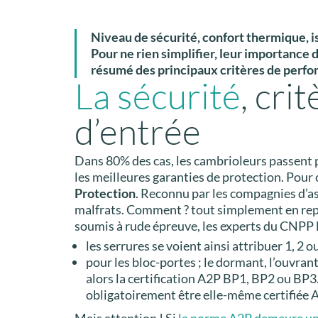
Niveau de sécurité, confort thermique, 
Pour ne rien simplifier, leur importance d
résumé des principaux critères de perfo
La sécurité
, cr
d’entrée
Dans 80% des cas, les cambrioleurs passent p
les meilleures garanties de protection. Pour c
Protection
. Reconnu par les compagnies d’as
malfrats. Comment ? tout simplement en repro
soumis à rude épreuve, les experts du CNPP le
les serrures se voient ainsi attribuer 1, 2 
pour les bloc-portes ; le dormant, l’ouvrant
alors la certification A2P BP1, BP2 ou BP3.
obligatoirement être elle-même certifiée 
Mais attention ! Si
la norme A2P demeure un