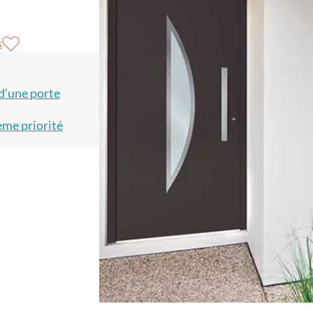
s
 d’une porte
ème priorité