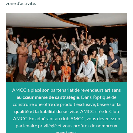
zone d’activité.
AMCC a placé son partenariat de revendeurs artisans
au cœur même de sa stratégie
. Dans l’optique de
construire une offre de produit exclusive, basée sur
la
qualité et la fiabilité du service
, AMCC créé le Club
AMCC. En adhérant au club AMCC, vous devenez un
partenaire privilégié et vous profitez de nombreux
avantages.