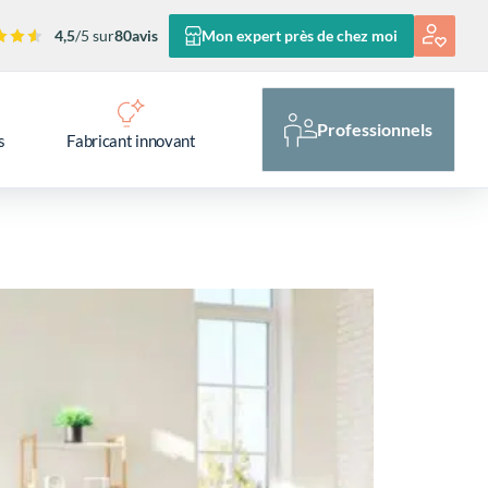
4,5
/5 sur
80
avis
Mon expert près de chez moi
Professionnels
s
Fabricant innovant