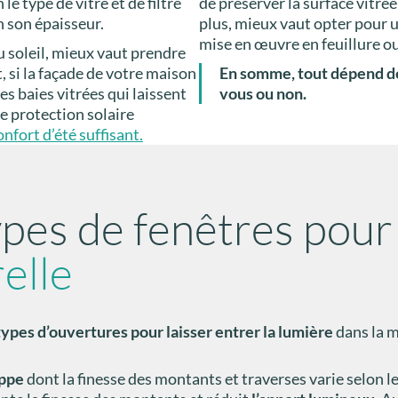
 le type de vitre et de filtre
de préserver la surface vitrée
on son épaisseur.
plus, mieux vaut opter pour 
mise en œuvre en feuillure ou
du soleil, mieux vaut prendre
, si la façade de votre maison
En somme, tout dépend de
es baies vitrées qui laissent
vous ou non.
ne protection solaire
nfort d’été suffisant.
types de fenêtres pou
elle
types d’ouvertures pour laisser entrer la lumière
dans la m
appe
dont la finesse des montants et traverses varie selon les