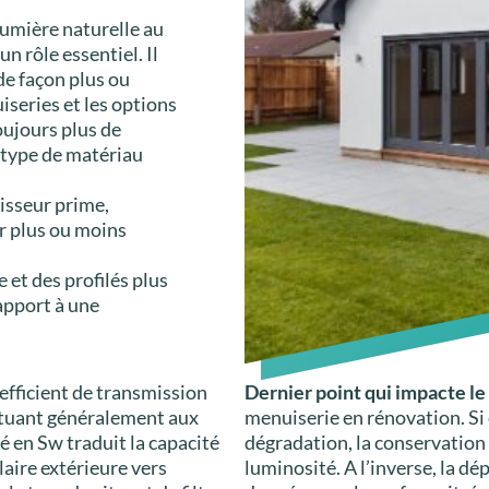
lumière naturelle au
un rôle essentiel. Il
 de façon plus ou
series et les options
oujours plus de
e type de matériau
aisseur prime,
er plus ou moins
e et des profilés plus
rapport à une
oefficient de transmission
Dernier point qui impacte le c
situant généralement aux
menuiserie en rénovation. Si 
é en Sw traduit la capacité
dégradation, la conservation
laire extérieure vers
luminosité. A l’inverse, la d