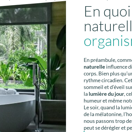
En quoi
naturel
organis
En préambule, comme
naturelle
influence d
corps. Bien plus qu’un
rythme circadien. Ce
sommeil et d’éveil s
la
lumière du jour
, c
humeur et même notr
Le soir, quand la lum
de la mélatonine, l’h
nous passons trop de t
peut se dérégler et p