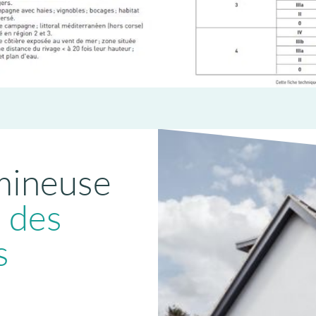
mineuse
:
des
s