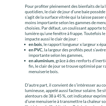
Pour profiter pleinement des bienfaits de la 
quotidien, le clair de jour d’une baie possède 
s’agit de la surface vitrée qui la laisse passer
moins importante selon les gammes de menui
choisies. Par défaut, un coulissant apporte t
lumière qu’une fenêtre à frappe. Toutefois l
impacte aussi le clair de jour :
en bois
, le rapport longueur x largeur x ép
en PVC
, la largeur des profilés peut s’avér
importante selon les gammes,
en aluminium
, grâce à des renforts d’inerti
fin, le clair de jour se trouve optimisé par 
menuiserie bois.
D’autre part, il convient de s’intéresser au c
lumineuse, appelé aussi facteur solaire. Se 
alentours de 38 à 45 %, cet indicateur exprim
d’une menuiserie à transmettre la chaleur so