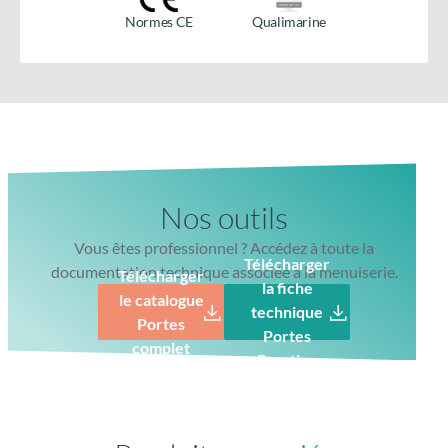
produit
Normes CE
Qualimarine
Nos outils
Vous êtes professionnel ? Accédez à toute la
Télécharger
documentation technique associée à la menuiserie.
Télécharger
la fiche
le catalogue
technique
Portes
Portes
complet
Prestige