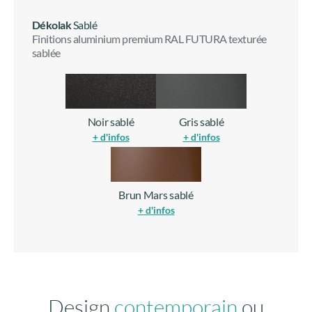
Dékolak
Sablé
Finitions aluminium premium RAL FUTURA texturée
sablée
Noir sablé
Gris sablé
+ d'infos
+ d'infos
Brun Mars sablé
+ d'infos
Design
contemporain
ou