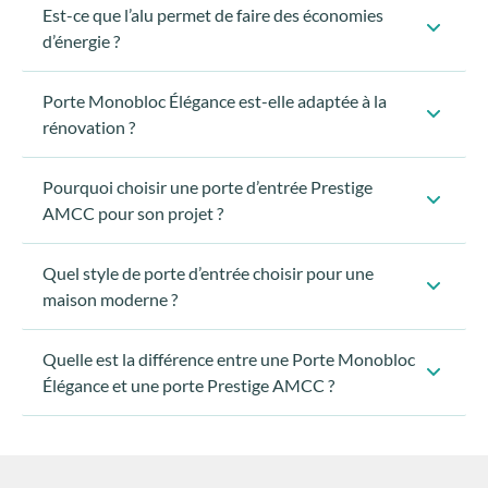
AMCC est un fabricant français
Est-ce que l’alu permet de faire des économies
d’énergie ?
imaginées et fabriquées en France
AMCC
Porte Monobloc Élégance est-elle adaptée à la
SNM
rénovation ?
FIA
Pourquoi choisir une porte d’entrée Prestige
Préparer vos outils :
AMCC pour son projet ?
construction neuve
Quel style de porte d’entrée choisir pour une
chantiers de rénovation
Vérifier les dimensions
maison moderne ?
Quelle est la différence entre une Porte Monobloc
Préparer la porte :
Élégance et une porte Prestige AMCC ?
Poser le bâti :
Monter la porte