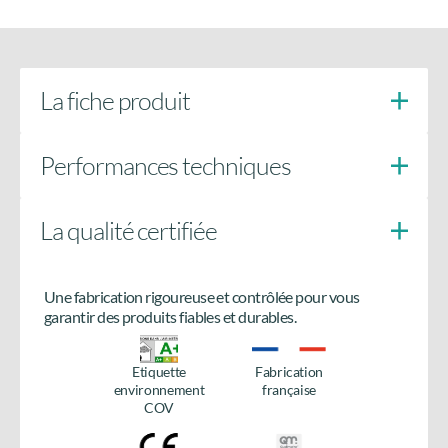
La fiche produit
Performances techniques
La qualité certifiée
Doigts anti-soulèvement
côté paumelles
Une fabrication rigoureuse et contrôlée pour vous
Besoin de plus d’informations
garantir des produits fiables et durables.
sur le produit ?
Etiquette
Fabrication
Accédez à tous les détails en téléchargeant la fiche
environnement
française
produit.
COV
Télécharger la fiche