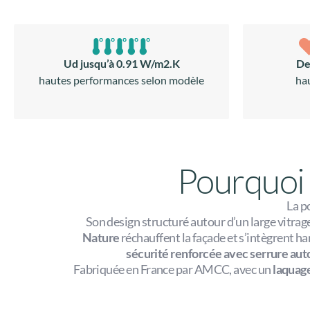
Ud jusqu’à 0.91 W/m2.K
De
hautes performances selon modèle
ha
Pourquoi 
La p
Son design structuré autour d’un large vitrage
Nature
réchauffent la façade et s’intègrent 
sécurité renforcée avec serrure aut
Fabriquée en France par AMCC, avec un
laquag