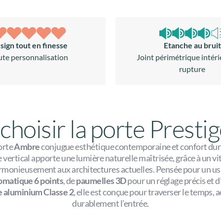
sign tout en finesse
Etanche au bruit
ute personnalisation
Joint périmétrique intéri
rupture
choisir la porte Presti
orte
Ambre
conjugue esthétique contemporaine et confort dur
 vertical apporte une lumière naturelle maîtrisée, grâce à un vit
harmonieusement aux architectures actuelles. Pensée pour un u
omatique 6 points
, de
paumelles 3D
pour un réglage précis et 
e aluminium Classe 2
, elle est conçue pour traverser le temps,
durablement l’entrée.