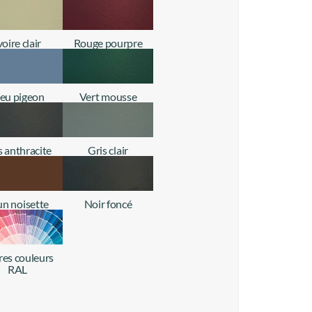
voire clair
Rouge pourpre
+ d'infos
+ d'infos
leu pigeon
Vert mousse
+ d'infos
+ d'infos
s anthracite
Gris clair
+ d'infos
+ d'infos
un noisette
Noir foncé
+ d'infos
+ d'infos
res couleurs
RAL
+ d'infos