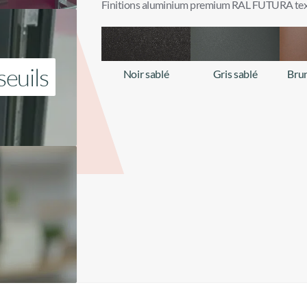
Finitions aluminium premium RAL FUTURA tex
seuils
Noir sablé
Gris sablé
Brun
+ d'infos
+ d'infos