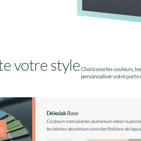
te votre style
Choisissez les couleurs, les
personnaliser votre porte d
Dékolak
Base
Couleurs menuiseries aluminium selon nuancie
s
les teintes aluminium sont des finitions de laqua