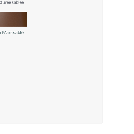
turée sablée
 Mars sablé
+ d'infos