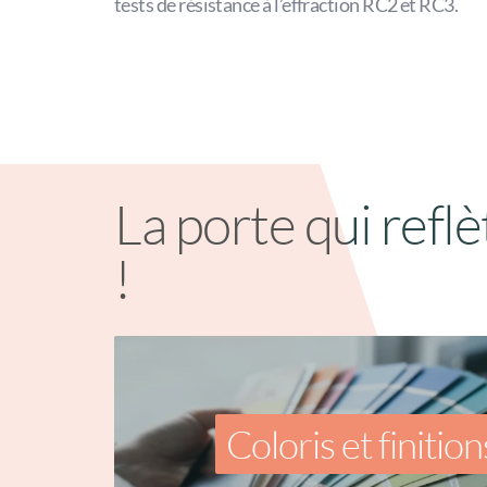
tests de résistance à l’effraction RC2 et RC3.
La porte qui reflè
!
Coloris et finition