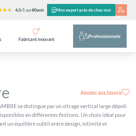
4,5
/5 sur
80
avis
Mon expert près de chez moi
Professionnels
s
Fabricant innovant
re
Ajouter aux favoris
AMBRE se distingue par un vitrage vertical large dépoli
isponibles en différentes finitions. Un choix idéal pour
t un équilibre subtil entre design, intimité et