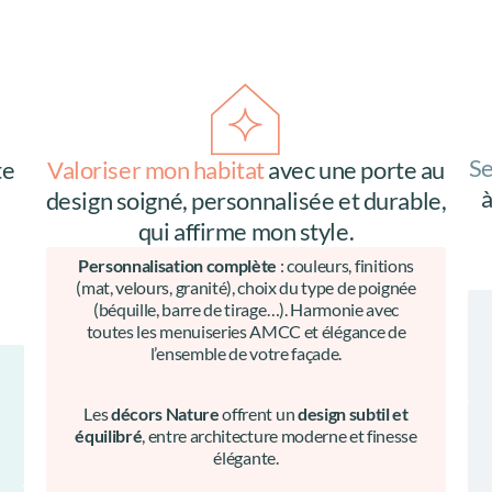
Se
te
Valoriser mon habitat
avec une porte au
à
design soigné, personnalisée et durable,
.
qui affirme mon style.
Personnalisation complète
: couleurs, finitions
(mat, velours, granité), choix du type de poignée
(béquille, barre de tirage…). Harmonie avec
toutes les menuiseries AMCC et élégance de
l’ensemble de votre façade.
Les
décors Nature
offrent un
design subtil et
équilibré
, entre architecture moderne et finesse
élégante.