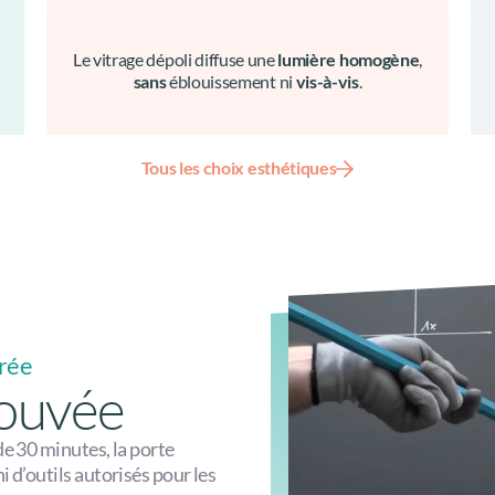
Le vitrage dépoli diffuse une
lumière homogène
,
sans
éblouissement ni
vis-à-vis
.
Tous les choix esthétiques
rée
rouvée
de 30 minutes, la porte
 d’outils autorisés pour les