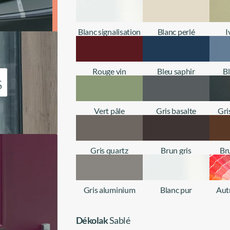
Blanc signalisation
Blanc perlé
I
+ d'infos
+ d'infos
Rouge vin
Bleu saphir
B
s
+ d'infos
+ d'infos
Vert pâle
Gris basalte
Gri
+ d'infos
+ d'infos
Gris quartz
Brun gris
Br
+ d'infos
+ d'infos
Gris aluminium
Blanc pur
Aut
+ d'infos
+ d'infos
Dékolak
Sablé