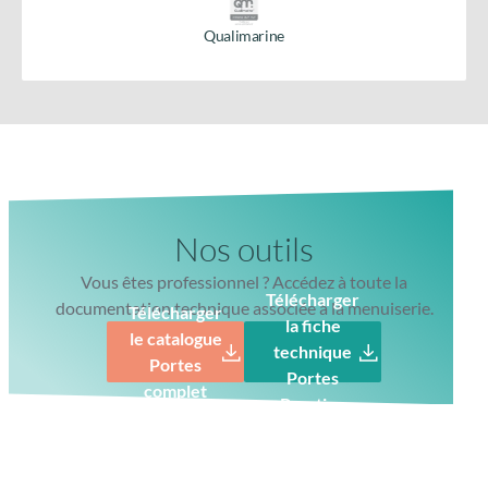
Qualimarine
Nos outils
Vous êtes professionnel ? Accédez à toute la
Télécharger
documentation technique associée à la menuiserie.
Télécharger
la fiche
le catalogue
technique
Portes
Portes
complet
Prestige
Gâche filante toute hauteur
Finition parfaite avec gâche filante lisse