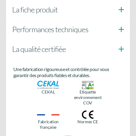
La fiche produit
Performances techniques
La qualité certifiée
Doigts anti-soulèvement
côté paumelles
Une fabrication rigoureuse et contrôlée pour vous
Besoin de plus d’informations
garantir des produits fiables et durables.
sur le produit ?
CEKAL
Etiquette
Accédez à tous les détails en téléchargeant la fiche
environnement
produit.
COV
Télécharger la fiche
produit
Fabrication
Normes CE
française