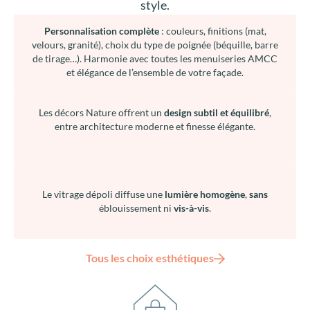
style.
Personnalisation complète
: couleurs, finitions (mat,
velours, granité), choix du type de poignée (béquille, barre
de tirage…). Harmonie avec toutes les menuiseries AMCC
et élégance de l’ensemble de votre façade.
Les décors Nature offrent un
design subtil et équilibré
,
entre architecture moderne et finesse élégante.
Le vitrage dépoli diffuse une
lumière homogène
,
sans
éblouissement ni
vis-à-vis
.
Tous les choix esthétiques