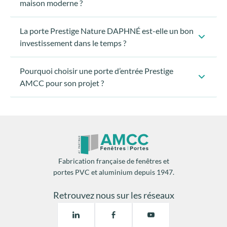
maison moderne ?
La porte Prestige Nature DAPHNÉ est-elle un bon
investissement dans le temps ?
Pourquoi choisir une porte d’entrée Prestige
AMCC pour son projet ?
La porte DAPHNÉ bénéficie d’une
fabrication
française
, d’un
contrôle qualité unitaire
et d’un
laquage aluminium Classe 2
, garantissant une tenue
durable des finitions dans le temps.
C’est une porte pensée pour durer, pas pour suivre une
Fabrication française de fenêtres et
mode passagère.
portes PVC et aluminium depuis 1947.
La porte DAPHNÉ elle adaptée à un projet de
rénovation.
Retrouvez nous sur les réseaux
Grâce au
sur-mesure
, la porte Prestige Nature
DAPHNÉ permet de transformer l’entrée existante sans
modifier la maçonnerie. Elle modernise immédiatement