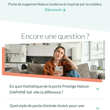
Porte de la gamme Nature moderne et inspirée par la matière.
Po
Découvrir
Seuil PMR à rupture de pont-thermique
Encore une question ?
avec joint anti-dépôt de sable
En quoi l’esthétique de la porte Prestige Nature
DAPHNÉ fait-elle la différence ?
Quel style de porte d’entrée choisir pour une