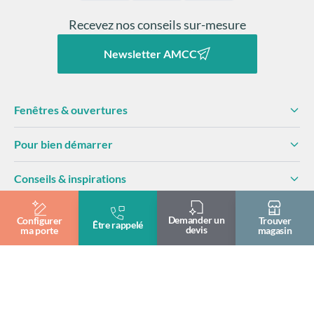
la façade et améliore le confort thermique et visuel de
l’habitat.
Recevez nos conseils sur-mesure
Newsletter AMCC
Fenêtres & ouvertures
Pour bien démarrer
Conseils & inspirations
Fabricant engagé
Demander un
Configurer
Trouver
Être rappelé
devis
ma porte
magasin
Professionnels
Devenir partenaire
Club AMCC
Documentation
Mais une porte Prestige ne se juge pas uniquement au
Formation & pose