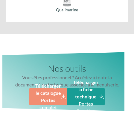
Qualimarine
Nos outils
Vous êtes professionnel ? Accédez à toute la
Télécharger
documentation technique associée à la menuiserie.
Télécharger
la fiche
le catalogue
technique
Portes
Portes
complet
Prestige
Gâche filante toute hauteur
Finition parfaite avec gâche filante lisse