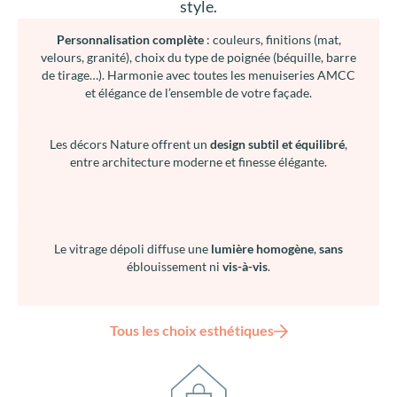
style.
Personnalisation complète
: couleurs, finitions (mat,
velours, granité), choix du type de poignée (béquille, barre
de tirage…). Harmonie avec toutes les menuiseries AMCC
et élégance de l’ensemble de votre façade.
Les décors Nature offrent un
design subtil et équilibré
,
entre architecture moderne et finesse élégante.
Le vitrage dépoli diffuse une
lumière homogène
,
sans
éblouissement ni
vis-à-vis
.
Tous les choix esthétiques