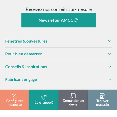
la façade et améliore le confort thermique et visuel de
l’habitat.
Recevez nos conseils sur-mesure
Newsletter AMCC
Fenêtres & ouvertures
Pour bien démarrer
Conseils & inspirations
Fabricant engagé
Demander un
Configurer
Trouver
Professionnels
Être rappelé
devis
ma porte
magasin
Devenir partenaire
Club AMCC
Documentation
Mais une porte Prestige ne se juge pas uniquement au
Formation & pose