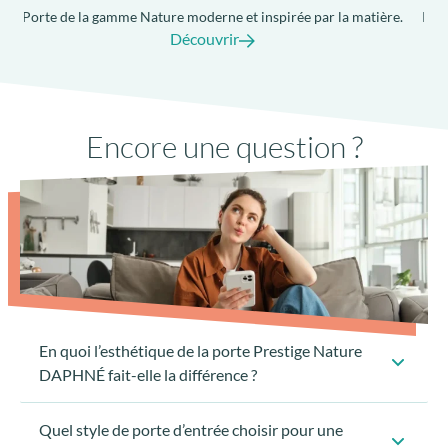
.
Porte de la gamme Nature moderne et inspirée par la matière.
Port
Découvrir
Seuil PMR à rupture de pont-thermique
Encore une question ?
avec joint anti-dépôt de sable
En quoi l’esthétique de la porte Prestige Nature
DAPHNÉ fait-elle la différence ?
Quel style de porte d’entrée choisir pour une