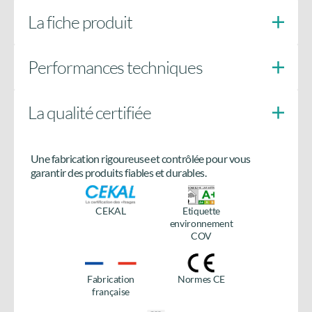
La fiche produit
Performances techniques
La qualité certifiée
Doigts anti-soulèvement
côté paumelles
Une fabrication rigoureuse et contrôlée pour vous
Besoin de plus d’informations
garantir des produits fiables et durables.
sur le produit ?
CEKAL
Etiquette
Accédez à tous les détails en téléchargeant la fiche
environnement
produit.
COV
Télécharger la fiche
produit
Fabrication
Normes CE
française