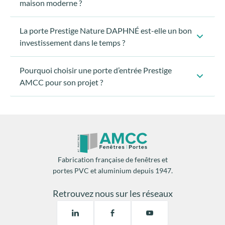
maison moderne ?
La porte Prestige Nature DAPHNÉ est-elle un bon
investissement dans le temps ?
Pourquoi choisir une porte d’entrée Prestige
AMCC pour son projet ?
La porte DAPHNÉ bénéficie d’une
fabrication
française
, d’un
contrôle qualité unitaire
et d’un
laquage aluminium Classe 2
, garantissant une tenue
durable des finitions dans le temps.
C’est une porte pensée pour durer, pas pour suivre une
Fabrication française de fenêtres et
mode passagère.
portes PVC et aluminium depuis 1947.
La porte DAPHNÉ elle adaptée à un projet de
rénovation.
Retrouvez nous sur les réseaux
Grâce au
sur-mesure
, la porte Prestige Nature
DAPHNÉ permet de transformer l’entrée existante sans
modifier la maçonnerie. Elle modernise immédiatement