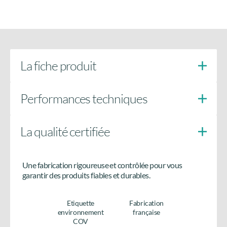
La fiche produit
Performances techniques
La qualité certifiée
Doigts anti-soulèvement
côté paumelles
Une fabrication rigoureuse et contrôlée pour vous
Besoin de plus d’informations
garantir des produits fiables et durables.
sur le produit ?
Etiquette
Fabrication
Accédez à tous les détails en téléchargeant la fiche
environnement
française
produit.
COV