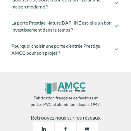
maison moderne ?
La porte Prestige Nature DAPHNÉ est-elle un bon
investissement dans le temps ?
Pourquoi choisir une porte d’entrée Prestige
AMCC pour son projet ?
La porte DAPHNÉ bénéficie d’une
fabrication
française
, d’un
contrôle qualité unitaire
et d’un
laquage aluminium Classe 2
, garantissant une tenue
durable des finitions dans le temps.
C’est une porte pensée pour durer, pas pour suivre une
Fabrication française de fenêtres et
mode passagère.
portes PVC et aluminium depuis 1947.
La porte DAPHNÉ elle adaptée à un projet de
rénovation.
Retrouvez nous sur les réseaux
Grâce au
sur-mesure
, la porte Prestige Nature
DAPHNÉ permet de transformer l’entrée existante sans