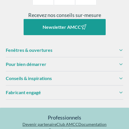
modifier la maçonnerie. Elle modernise immédiatement
la façade et améliore le confort thermique et visuel de
l’habitat.
Recevez nos conseils sur-mesure
Newsletter AMCC
Fenêtres & ouvertures
Pour bien démarrer
Conseils & inspirations
Fabricant engagé
Professionnels
Devenir partenaire
Club AMCC
Documentation