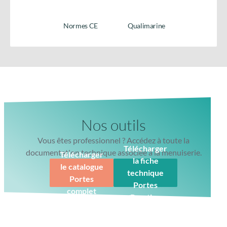
Télécharger la fiche
produit
Normes CE
Qualimarine
Nos outils
Vous êtes professionnel ? Accédez à toute la
Télécharger
documentation technique associée à la menuiserie.
Télécharger
la fiche
le catalogue
technique
Portes
Portes
complet
Prestige