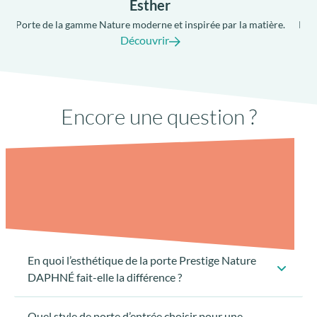
Esther
.
Porte de la gamme Nature moderne et inspirée par la matière.
Port
Découvrir
Encore une question ?
Seuil PMR à rupture de pont-thermique
avec joint anti-dépôt de sable
En quoi l’esthétique de la porte Prestige Nature
DAPHNÉ fait-elle la différence ?
Quel style de porte d’entrée choisir pour une