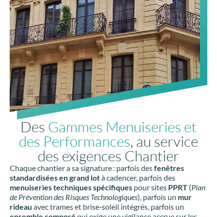
Des
Gammes Menuiseries et
des Performances
, au service
des exigences Chantier
Chaque chantier a sa signature : parfois des
fenêtres
standardisées en grand lot
à cadencer, parfois des
menuiseries techniques spécifiques
pour sites
PPRT
(
Plan
de Prévention des Risques Technologiques
), parfois un
mur
rideau
avec trames et brise‑soleil intégrés, parfois un
ensemble composé
qui exige une vigilance accrue sur les