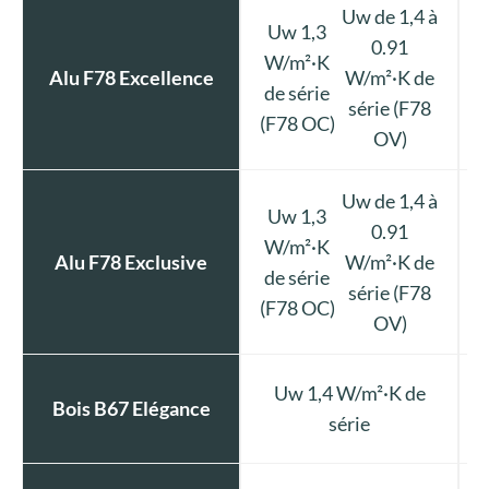
Uw de 1,4 à
Uw 1,3
0.91
W/m²·K
Alu F78 Excellence
W/m²·K de
de série
série (F78
(F78 OC)
OV)
Uw de 1,4 à
Uw 1,3
0.91
W/m²·K
Alu F78 Exclusive
W/m²·K de
de série
série (F78
(F78 OC)
OV)
Uw 1,4 W/m²·K de
Bois B67 Elégance
série