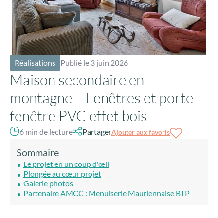
Réalisations
Publié le 3 juin 2026
Maison secondaire en
montagne – Fenêtres et porte-
fenêtre PVC effet bois
6 min de lecture
Partager
Ajouter aux favoris
Sommaire
Le projet en un coup d'œil
Plongée au cœur projet
Galerie photos
Partenaire AMCC : Menuiserie Mauriennaise BTP