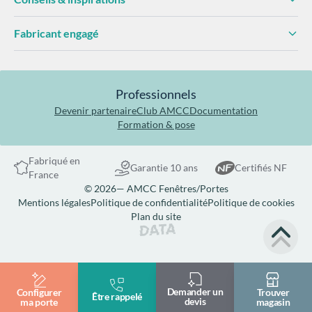
Fabricant engagé
Professionnels
Devenir partenaire
Club AMCC
Documentation
Formation & pose
Fabriqué en
Garantie 10 ans
Certifiés NF
France
© 2026— AMCC Fenêtres/Portes
Mentions légales
Politique de confidentialité
Politique de cookies
Plan du site
Site réalisé par Data Projekt
Demander un
Configurer
Trouver
Être rappelé
devis
ma porte
magasin