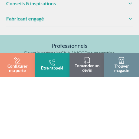
Conseils & inspirations
Fabricant engagé
Professionnels
Devenir partenaire
Club AMCC
Documentation
Formation & pose
Demander un
Configurer
Trouver
Être rappelé
devis
ma porte
magasin
Fabriqué en
Garantie 10 ans
Certifiés NF
France
© 2026— AMCC Fenêtres/Portes
Mentions légales
Politique de confidentialité
Politique de cookies
Plan du site
Site réalisé par Data Projekt