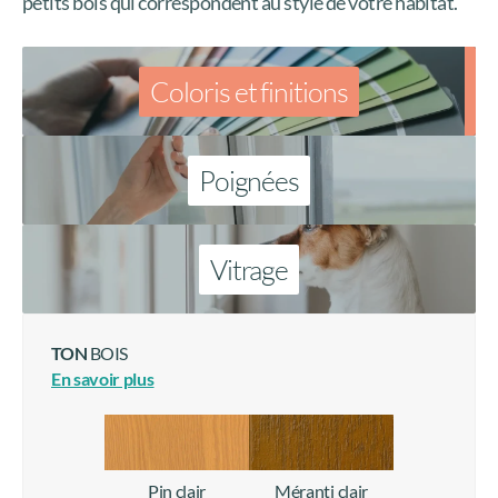
petits bois qui correspondent au style de votre habitat.
Coloris et finitions
Poignées
Vitrage
TON
BOIS
En savoir plus
Pin clair
Méranti clair