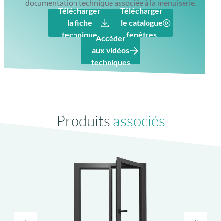
documentation technique associée à la menuiserie.
Télécharger
Télécharger
la fiche
le catalogue
technique
fenêtres
Accéder
aux vidéos
Rejet d’eau sur l’ouvrant type patrimoine
techniques
Produits
associés
Crémone à l’ancienne