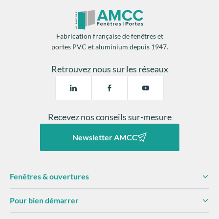
remplacement des fermetures
2 mois de chauffage par an
Fabrication française de fenêtres et
portes PVC et aluminium depuis 1947.
Une isolation thermique
facilite la régulation de la
température
diminue les risques
de
Retrouvez nous sur les réseaux
condensation
dégâts matériels.
Recevez nos conseils sur-mesure
Newsletter AMCC
Fenêtres & ouvertures
Pour bien démarrer