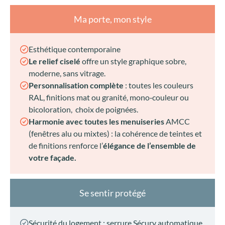
Harmonie avec toutes les menuiseries
AMCC
(fenêtres alu ou mixtes) : la cohérence de teintes et
de finitions renforce l’
élégance de l’ensemble de
votre façade.
Se sentir protégé
Sécurité du logement : serrure Sécury automatique
6 points, crochets anti‑effraction, gâche filante inox
de base.
Jusqu’à 9 points en options RC2 / RC3 disponibles
Sécurité de l’achat :
fabrication française
sur-
mesure et
laquage Classe 2
pour une tenue longue
durée
Contrôle qualité unitaire
Performances AEV de référence (A4 – E7A – VC3)