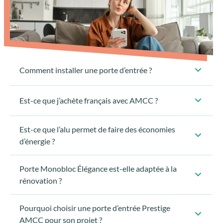
AMCC est un fabricant français
Est-ce que l’alu permet de faire des économies
d’énergie ?
imaginées et fabriquées en France
AMCC
Porte Monobloc Élégance est-elle adaptée à la
SNM
rénovation ?
FIA
Pourquoi choisir une porte d’entrée Prestige
Préparer vos outils :
AMCC pour son projet ?
construction neuve
Quel style de porte d’entrée choisir pour une
chantiers de rénovation
Vérifier les dimensions
maison moderne ?
Quelle est la différence entre une Porte Monobloc
Préparer la porte :
Élégance et une porte Prestige AMCC ?
Poser le bâti :