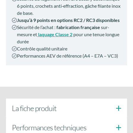
La fiche produit
Performances techniques
La qualité certifiée
Doigts anti-soulèvement
côté paumelles
Une fabrication rigoureuse et contrôlée pour vous
Besoin de plus d’informations
garantir des produits fiables et durables.
sur le produit ?
CEKAL
Fabrication
Accédez à tous les détails en téléchargeant la fiche
française