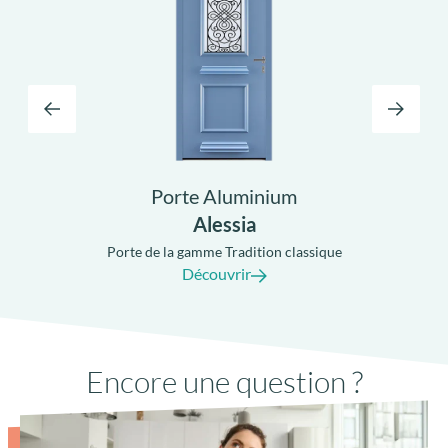
Alessia
Porte de la gamme Tradition classique
Po
Découvrir
Encore une question ?
Seuil PMR à rupture de pont-thermique
avec joint anti-dépôt de sable
Comment installer une porte d’entrée ?
Est-ce que j’achète français avec AMCC ?