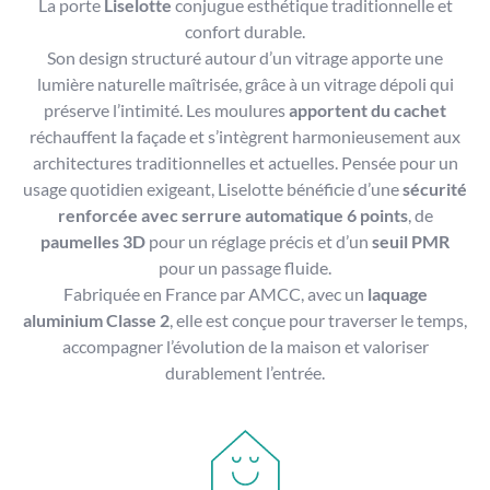
paumelles 3D
pour un réglage précis et d’un
seuil PMR
pour un passage fluide.
Fabriquée en France par AMCC, avec un
laquage
aluminium Classe 2
, elle est conçue pour traverser le temps,
accompagner l’évolution de la maison et valoriser
durablement l’entrée.
Améliorer mon confort
avec une porte qui isole,
apaise et procure une sensation de bien-être dès
l’entrée.
Selon les configurations vitrées, la porte Liselotte peut
atteindre une isolation
Ud jusqu’à 1,1 W/m².K
grâce à
la
structure aluminium avec rupture de pont thermique
,
associée à un panneau isolant performant