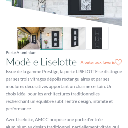
Issue de la gamme Prestige, la porte LISELOTTE se distingue
par ses trois vitrages dépolis rectangulaires et par ses
moulures décoratives apportant un charme certain. Un
choix idéal pour les architectures traditionnelles
recherchant un équilibre subtil entre design, intimité et
performance.
Avec Liselotte, AMCC propose une porte d’entrée
aluminium au design traditionnel, partiellement vitrée, qui
associe lumière maîtrisée, esthétique élégant et haut niveau
de sécurité.
Une porte vitrée chaleureuse, lumineuse et protectrice,
rendant votre entrée accueillante !
+
Découvrir nos 22 coloris disponibles
Lancer le configurateur