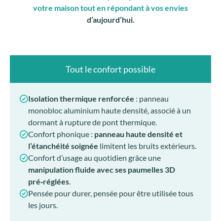
monobloc aluminium haute densité, associé à un
dormant à rupture de pont thermique.
Confort phonique :
panneau haute densité et
l’étanchéité soignée
limitent les bruits extérieurs.
Confort d’usage au quotidien grâce une
manipulation fluide avec ses paumelles 3D
pré‑réglées
.
Pensée pour durer, pensée pour être utilisée tous
les jours.
Ma porte, mon style
Esthétique contemporaine
Le relief ciselé
offre un style graphique sobre,
moderne, sans vitrage.
Personnalisation complète
: toutes les couleurs
RAL, finitions mat ou granité, mono‑couleur ou
bicoloration, choix de poignées.