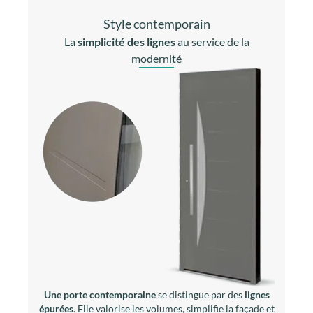
Une porte contemporaine
se distingue par des
lignes
épurées
. Elle valorise les volumes, simplifie la façade et
s’inscrit naturellement dans les
architectures
modernes ou rénovées
.
Les portes contemporaines privilégient des panneaux
lisses, des vitrages intégrés et des compositions
géométriques, favorisant une
conception optimisée et
des performances thermiques élevées
.
Derrière leur esthétique minimaliste, les portes
contemporaines AMCC bénéficient de
hauts contrôles
qualité
,
systèmes de fermeture
et
niveau de
performance.