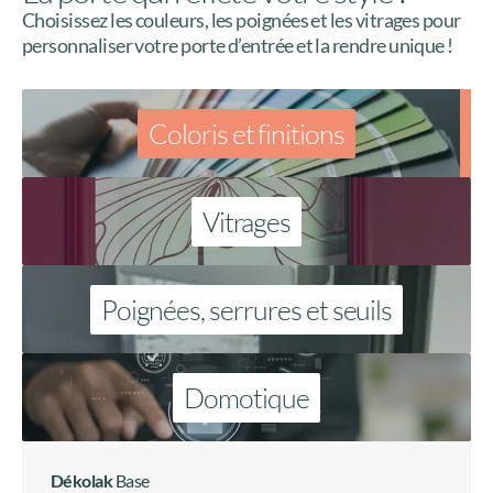
Poignées, serrures et seuils
Domotique
Dékolak
Base
Couleurs menuiseries aluminium selon nuancier RAL en
monocouleur ou bicoloration. Toutes les teintes
aluminium sont des finitions de laquage de type classe 2
de haute durabilité !
Blanc signalisation
Blanc perlé
+ d'infos
+ d'infos