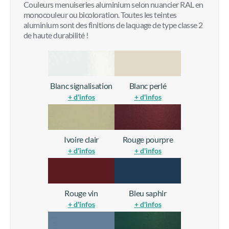
Ivoire clair
Rouge pourpre
+ d'infos
+ d'infos
Rouge vin
Bleu saphir
+ d'infos
+ d'infos
Bleu pigeon
Vert mousse
+ d'infos
+ d'infos
Vert pâle
Gris basalte
+ d'infos
+ d'infos