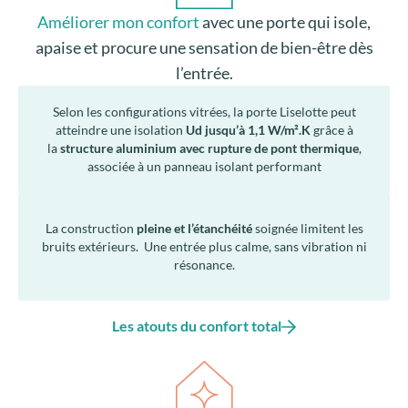
La construction
pleine et l’étanchéité
soignée limitent les
bruits extérieurs. Une entrée plus calme, sans vibration ni
résonance.
Les atouts du confort total
Valoriser mon habitat
avec une porte au design
soigné, personnalisée et durable, qui affirme mon
style.
Personnalisation complète
: couleurs, finitions (mat,
velours, granité), choix du type de poignée (béquille, barre
de tirage…). Harmonie avec toutes les menuiseries AMCC
et élégance de l’ensemble de votre façade.