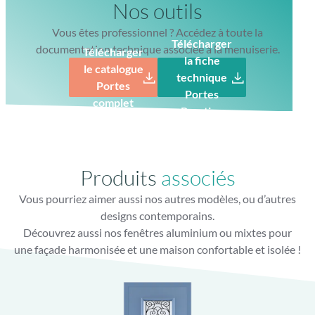
Produits
associés
Vous pourriez aimer aussi nos autres modèles, ou d’autres
Gâche filante toute hauteur
designs contemporains.
Finition parfaite avec gâche filante lisse
Découvrez aussi nos fenêtres aluminium ou mixtes pour
une façade harmonisée et une maison confortable et isolée !
Porte Aluminium