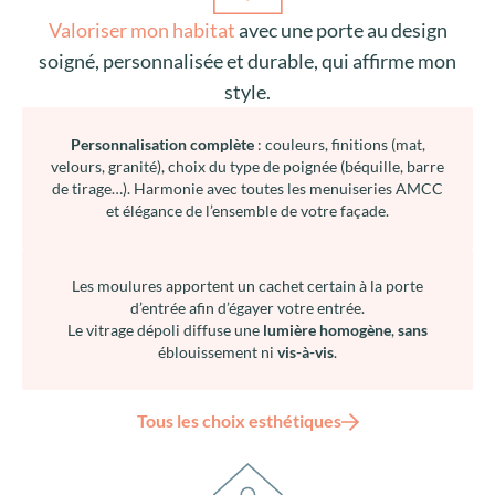
Les moulures apportent un cachet certain à la porte
d’entrée afin d’égayer votre entrée.
Le vitrage dépoli diffuse une
lumière homogène
,
sans
éblouissement ni
vis-à-vis
.
Tous les choix esthétiques
Se sentir protégé
, pour longtemps grâce à une porte
d’entrée robuste et fiable, un investissement fait
pour durer.
Protection renforcée, serrure
jusqu’à 9 points de
fermeture selon options
, crochets anti‑effraction, gâche
filante inox, triple vitrage retardeur d’effraction,
dormez
tranquil
le !