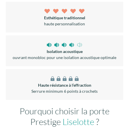
Haute résistance à l’effraction
Serrure minimum 6 points à crochets
Pourquoi choisir la porte
Prestige
Liselotte
?
La porte
Liselotte
conjugue esthétique traditionnelle et
confort durable.
Son design structuré autour d’un vitrage apporte une
lumière naturelle maîtrisée, grâce à un vitrage dépoli qui
préserve l’intimité. Les moulures
apportent du cachet
réchauffent la façade et s’intègrent harmonieusement aux
architectures traditionnelles et actuelles. Pensée pour un
usage quotidien exigeant, Liselotte bénéficie d’une
sécurité
renforcée avec serrure automatique 6 points
, de