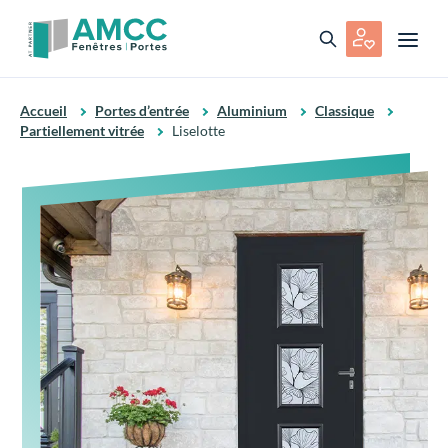
Accueil
Portes d’entrée
Aluminium
Classique
Partiellement vitrée
Liselotte
Porte Aluminium
Modèle Liselotte
Ajouter aux favoris