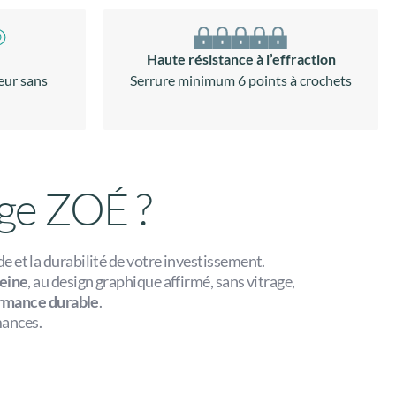
Haute résistance à l’effraction
eur sans
Serrure minimum 6 points à crochets
ige ZOÉ ?
ade et la durabilité de votre investissement.
leine
, au design graphique affirmé, sans vitrage,
ormance durable
.
mances.