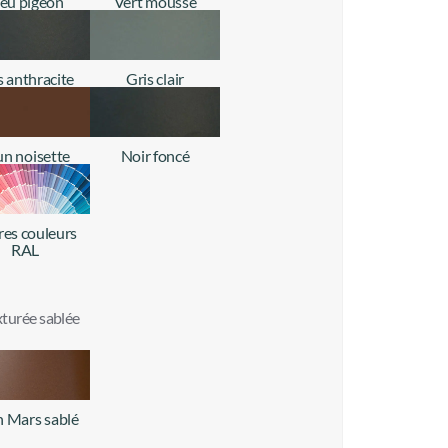
leu pigeon
Vert mousse
+ d'infos
+ d'infos
s anthracite
Gris clair
+ d'infos
+ d'infos
un noisette
Noir foncé
+ d'infos
+ d'infos
res couleurs
RAL
+ d'infos
turée sablée
 Mars sablé
+ d'infos