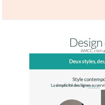
Design
AMCC, c’est une
Deux styles, de
Style contemp
La
simplicité des lignes
au servi