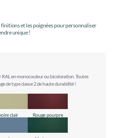
s finitions et les poignées pour personnaliser
rendre unique !
r RAL en monocouleur ou bicoloration. Toutes
ge de type classe 2 de haute durabilité !
voire clair
Rouge pourpre
+ d'infos
+ d'infos