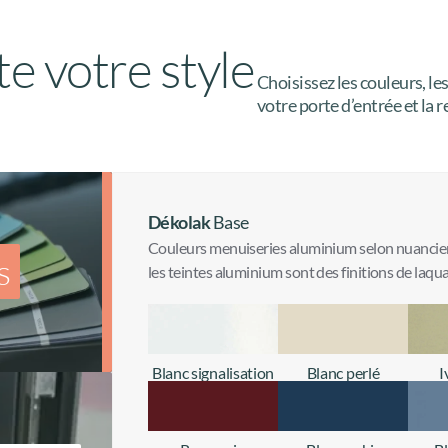
te votre style
Choisissez les couleurs, le
votre porte d’entrée et la 
Dékolak
Base
Couleurs menuiseries aluminium selon nuancie
s
les teintes aluminium sont des finitions de laqua
Blanc signalisation
Blanc perlé
I
+ d'infos
+ d'infos