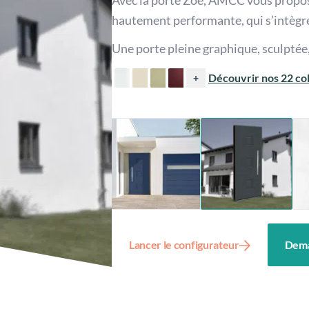
Avec la porte Zoé, AMCC vous propose
hautement performante, qui s’intègr
Une porte pleine graphique, sculptée,
Découvrir nos 22 col
+
Lancer le configurateur
Dema