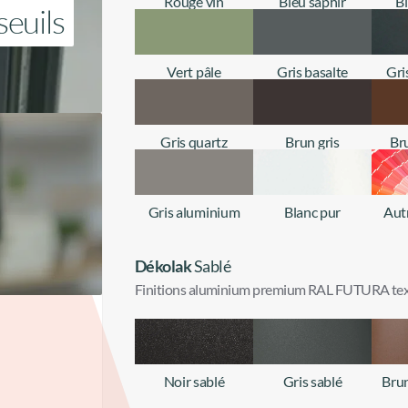
Rouge vin
Bleu saphir
B
seuils
+ d'infos
+ d'infos
Vert pâle
Gris basalte
Gri
+ d'infos
+ d'infos
Gris quartz
Brun gris
Br
+ d'infos
+ d'infos
Gris aluminium
Blanc pur
Aut
+ d'infos
+ d'infos
Dékolak
Sablé
Finitions aluminium premium RAL FUTURA tex
Noir sablé
Gris sablé
Brun
+ d'infos
+ d'infos