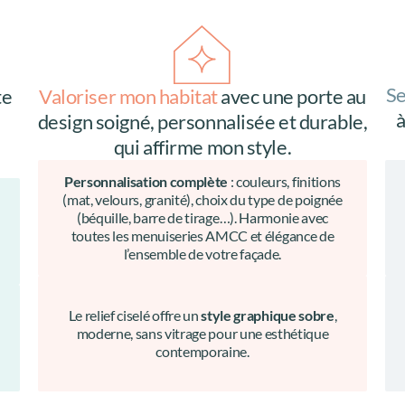
Se
te
Valoriser mon habitat
avec une porte au
à
design soigné, personnalisée et durable,
.
qui affirme mon style.
Personnalisation complète
: couleurs, finitions
(mat, velours, granité), choix du type de poignée
(béquille, barre de tirage…). Harmonie avec
toutes les menuiseries AMCC et élégance de
l’ensemble de votre façade.
Le relief ciselé offre un
style graphique sobre
,
moderne, sans vitrage pour une esthétique
contemporaine.