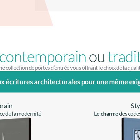
contemporain
ou
tradi
 collection de portes d’entrée vous offrant le choix de la quali
ux écritures architecturales pour une même exig
orain
Sty
ce de la modernité
Le charme
des codes