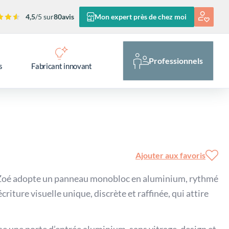
4,5
/5 sur
80
avis
Mon expert près de chez moi
Professionnels
s
Fabricant innovant
Ajouter aux favoris
e Zoé adopte un panneau monobloc en aluminium, rythmé
 écriture visuelle unique, discrète et raffinée, qui attire