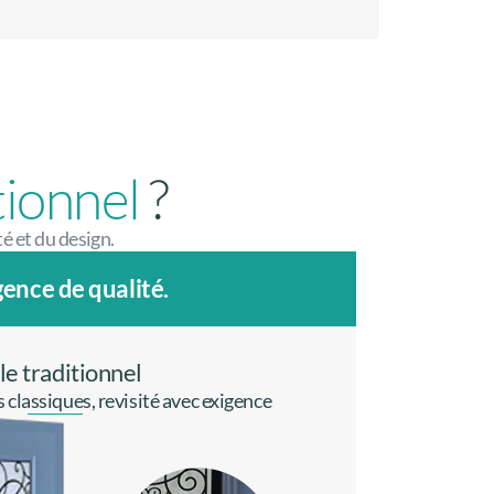
tionnel
?
té et du design.
ence de qualité.
le traditionnel
 classiques, revisité avec exigence