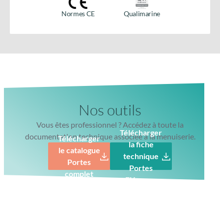
produit
Normes CE
Qualimarine
Vitrage de sécurité feuilleté 33.2 retardataire d’effraction
Nos outils
Vous êtes professionnel ? Accédez à toute la
Télécharger
documentation technique associée à la menuiserie.
Télécharger
la fiche
le catalogue
technique
Portes
Portes
complet
Elégance