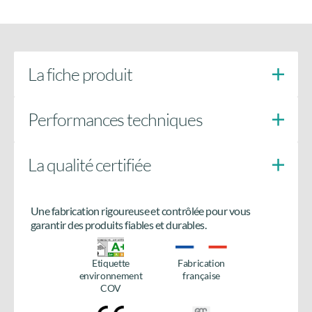
La fiche produit
Performances techniques
La qualité certifiée
Cylindre de sécurité débrayable avec 5 clés
Une fabrication rigoureuse et contrôlée pour vous
Besoin de plus d’informations
garantir des produits fiables et durables.
sur le produit ?
Etiquette
Fabrication
Accédez à tous les détails en téléchargeant la fiche
environnement
française
produit.
COV
Télécharger la fiche