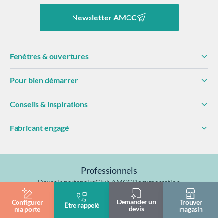
Newsletter AMCC
Vérifier les dimensions
Préparer la porte :
Fenêtres & ouvertures
Pour bien démarrer
Poser le bâti :
Monter la porte
Conseils & inspirations
Fabricant engagé
Effectuer les finitions :
Professionnels
Devenir partenaire
Club AMCC
Documentation
Formation & pose
Demander un
Configurer
Trouver
Être rappelé
devis
ma porte
magasin
Fabriqué en