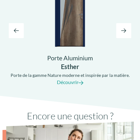
Porte Aluminium
Esther
Porte de la gamme Nature moderne et inspirée par la matière.
Découvrir
Seuil PMR à rupture de pont-thermique
Encore une question ?
avec joint anti-dépôt de sable