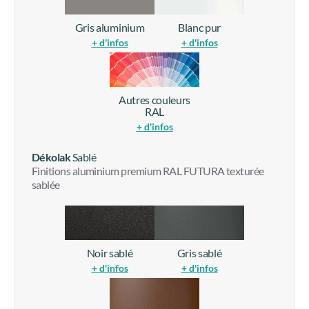
Gris aluminium
Blanc pur
+ d'infos
+ d'infos
Autres couleurs
RAL
+ d'infos
Dékolak
Sablé
Finitions aluminium premium RAL FUTURA texturée
sablée
Noir sablé
Gris sablé
+ d'infos
+ d'infos