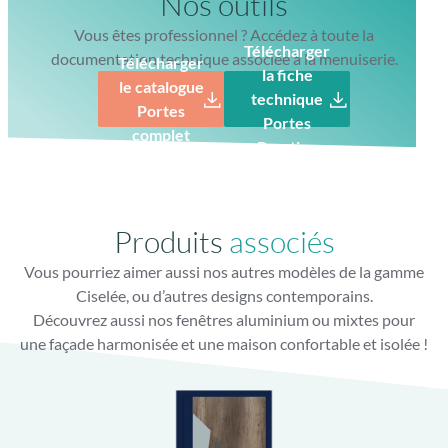
Nos outils
Vous êtes professionnel ? Accédez à toute la
Télécharger
documentation technique associée à la menuiserie.
Télécharger
la fiche
le catalogue
technique
Portes
Portes
complet
Prestige
Gâche filante toute hauteur
Finition parfaite avec gâche filante lisse
Produits
associés
Vous pourriez aimer aussi nos autres modèles de la gamme
Ciselée, ou d’autres designs contemporains.
Découvrez aussi nos fenêtres aluminium ou mixtes pour
une façade harmonisée et une maison confortable et isolée !