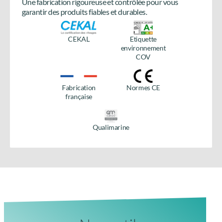
Une fabrication rigoureuse et contrôlée pour vous
Besoin de plus d’informations
garantir des produits fiables et durables.
sur le produit ?
CEKAL
Etiquette
Accédez à tous les détails en téléchargeant la fiche
environnement
produit.
COV
Télécharger la fiche
produit
Fabrication
Normes CE
française
Qualimarine