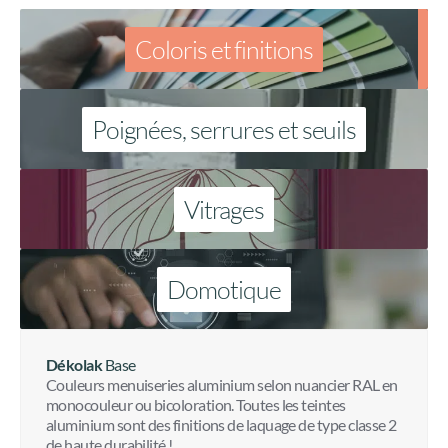
Coloris et finitions
Poignées, serrures et seuils
Vitrages
Domotique
Dékolak
Base
Couleurs menuiseries aluminium selon nuancier RAL en
monocouleur ou bicoloration. Toutes les teintes
aluminium sont des finitions de laquage de type classe 2
de haute durabilité !