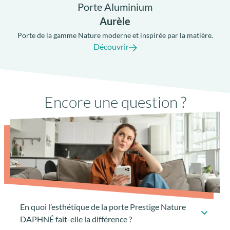
Porte Aluminium
Aurèle
Porte de la gamme Nature moderne et inspirée par la matière.
Po
Découvrir
Seuil PMR à rupture de pont-thermique
Encore une question ?
avec joint anti-dépôt de sable
En quoi l’esthétique de la porte Prestige Nature
DAPHNÉ fait-elle la différence ?