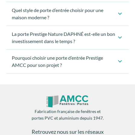
Quel style de porte d’entrée choisir pour une
maison moderne ?
La porte Prestige Nature DAPHNÉ est-elle un bon
investissement dans le temps ?
Pourquoi choisir une porte d’entrée Prestige
AMCC pour son projet ?
La porte DAPHNÉ bénéficie d’une
fabrication
française
, d’un
contrôle qualité unitaire
et d’un
laquage aluminium Classe 2
, garantissant une tenue
durable des finitions dans le temps.
C’est une porte pensée pour durer, pas pour suivre une
Fabrication française de fenêtres et
mode passagère.
portes PVC et aluminium depuis 1947.
La porte DAPHNÉ elle adaptée à un projet de
rénovation.
Retrouvez nous sur les réseaux