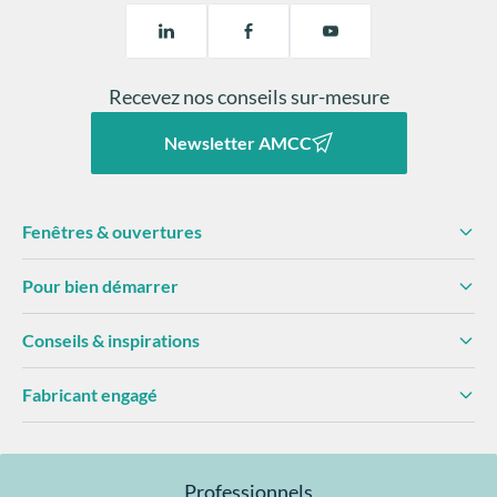
Grâce au
sur-mesure
, la porte Prestige Nature
DAPHNÉ permet de transformer l’entrée existante sans
modifier la maçonnerie. Elle modernise immédiatement
la façade et améliore le confort thermique et visuel de
l’habitat.
Recevez nos conseils sur-mesure
Newsletter AMCC
Fenêtres & ouvertures
Pour bien démarrer
Conseils & inspirations
Fabricant engagé
Professionnels