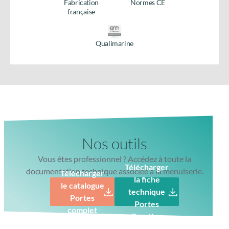
Fabrication
Normes CE
française
Qualimarine
Nos outils
Vous êtes professionnel ? Accédez à toute la
Télécharger
documentation technique associée à la menuiserie.
Télécharger
la fiche
le catalogue
technique
Portes
Portes
complet
Prestige