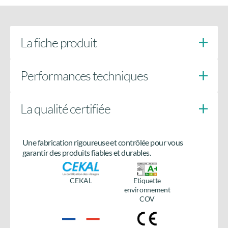
La fiche produit
Performances techniques
La qualité certifiée
Doigts anti-soulèvement
côté paumelles
Une fabrication rigoureuse et contrôlée pour vous
Besoin de plus d’informations
garantir des produits fiables et durables.
sur le produit ?
CEKAL
Etiquette
Accédez à tous les détails en téléchargeant la fiche
environnement
produit.
COV
Télécharger la fiche
produit