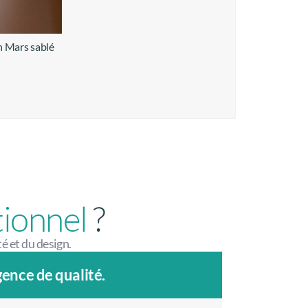
 Mars sablé
+ d'infos
tionnel
?
té et du design.
ence de qualité.