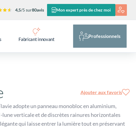
4,5
/5 sur
80
avis
Mon expert près de chez moi
Professionnels
s
Fabricant innovant
e
Ajouter aux favoris
e Flavie adopte un panneau monobloc en aluminium,
-lune verticale et de discrètes rainures horizontales
légante qui laisse entrer la lumière tout en préservant