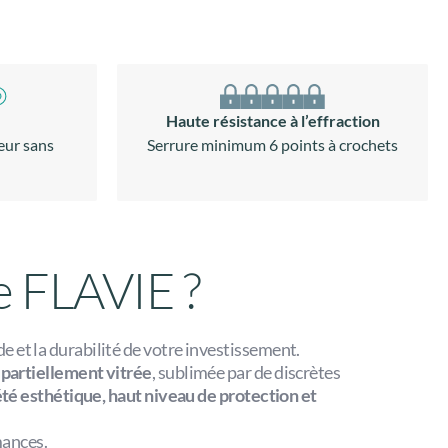
Haute résistance à l’effraction
eur sans
Serrure minimum 6 points à crochets
ge FLAVIE ?
ade et la durabilité de votre investissement.
partiellement vitrée
, sublimée par de discrètes
té esthétique, haut niveau de protection et
mances.