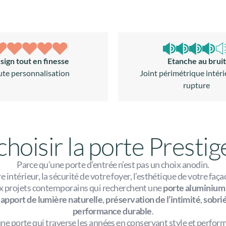
sign tout en finesse
Etanche au bruit
ute personnalisation
Joint périmétrique intéri
rupture
hoisir la porte Presti
Parce qu’une porte d’entrée n’est pas un choix anodin.
 intérieur, la sécurité de votre foyer, l’esthétique de votre faç
ux projets contemporains qui recherchent une
porte aluminium 
apport de lumière naturelle
,
préservation de l’intimité
,
sobrié
performance durable
.
une porte qui traverse les années en conservant style et perfor