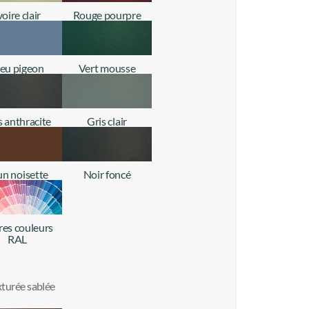
voire clair
Rouge pourpre
+ d'infos
+ d'infos
leu pigeon
Vert mousse
+ d'infos
+ d'infos
s anthracite
Gris clair
+ d'infos
+ d'infos
un noisette
Noir foncé
+ d'infos
+ d'infos
res couleurs
RAL
+ d'infos
turée sablée