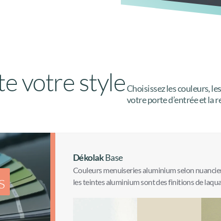
te votre style
Choisissez les couleurs, le
votre porte d’entrée et la 
Dékolak
Base
Couleurs menuiseries aluminium selon nuancie
s
les teintes aluminium sont des finitions de laqua