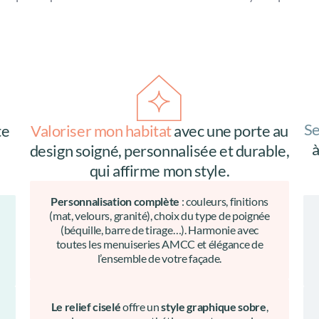
Se
te
Valoriser mon habitat
avec une porte au
à
design soigné, personnalisée et durable,
.
qui affirme mon style.
Personnalisation complète
: couleurs, finitions
(mat, velours, granité), choix du type de poignée
(béquille, barre de tirage…). Harmonie avec
toutes les menuiseries AMCC et élégance de
l’ensemble de votre façade.
Le relief ciselé
offre un
style graphique sobre
,