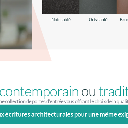
Noir sablé
Gris sablé
Brun
+ d'infos
+ d'infos
contemporain
ou
tradi
 collection de portes d’entrée vous offrant le choix de la quali
ux écritures architecturales pour une même exig