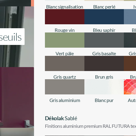
Blanc signalisation
Blanc perlé
I
+ d'infos
+ d'infos
Rouge vin
Bleu saphir
B
seuils
+ d'infos
+ d'infos
Vert pâle
Gris basalte
Gri
+ d'infos
+ d'infos
Gris quartz
Brun gris
Br
+ d'infos
+ d'infos
Gris aluminium
Blanc pur
Aut
+ d'infos
+ d'infos
Dékolak
Sablé
Finitions aluminium premium RAL FUTURA tex