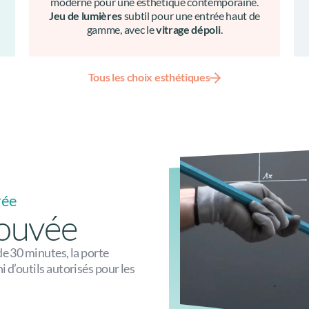
moderne pour une esthétique contemporaine.
Jeu de lumières
subtil pour une entrée haut de
gamme, avec le
vitrage dépoli
.
Tous les choix esthétiques
rée
rouvée
de 30 minutes, la porte
 d’outils autorisés pour les