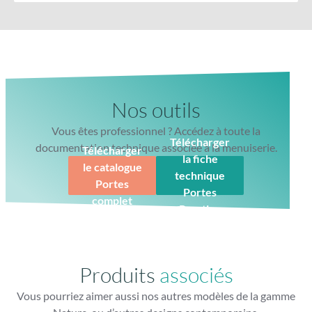
Nos outils
Vous êtes professionnel ? Accédez à toute la
Télécharger
documentation technique associée à la menuiserie.
Télécharger
la fiche
le catalogue
technique
Portes
Portes
complet
Prestige
Gâche filante toute hauteur
Finition parfaite avec gâche filante lisse
Produits
associés
Vous pourriez aimer aussi nos autres modèles de la gamme