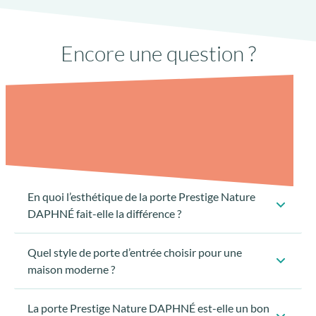
Seuil PMR à rupture de pont-thermique
Encore une question ?
avec joint anti-dépôt de sable
En quoi l’esthétique de la porte Prestige Nature
DAPHNÉ fait-elle la différence ?
Quel style de porte d’entrée choisir pour une
maison moderne ?
La porte Prestige Nature DAPHNÉ est-elle un bon