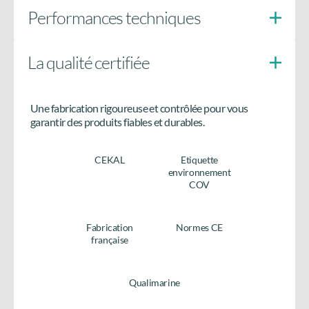
Performances techniques
La qualité certifiée
Doigts anti-soulèvement
côté paumelles
Une fabrication rigoureuse et contrôlée pour vous
Besoin de plus d’informations
garantir des produits fiables et durables.
sur le produit ?
CEKAL
Etiquette
Accédez à tous les détails en téléchargeant la fiche
environnement
produit.
COV
Télécharger la fiche
produit
Fabrication
Normes CE
française
Qualimarine