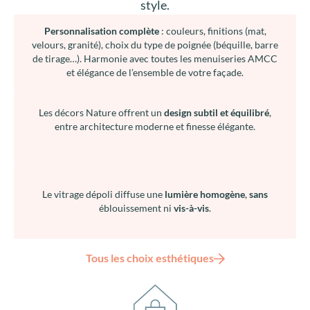
style.
Personnalisation complète
: couleurs, finitions (mat,
velours, granité), choix du type de poignée (béquille, barre
de tirage…). Harmonie avec toutes les menuiseries AMCC
et élégance de l’ensemble de votre façade.
Les décors Nature offrent un
design subtil et équilibré
,
entre architecture moderne et finesse élégante.
Le vitrage dépoli diffuse une
lumière homogène
,
sans
éblouissement ni
vis-à-vis
.
Tous les choix esthétiques