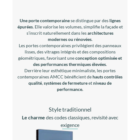
Une porte contemporaine
se distingue par des
lignes
épurées
. Elle valorise les volumes, simplifie la façade et
s’inscrit naturellement dans les
architectures
modernes ou rénovées
.
Les portes contemporaines privilégient des panneaux
lisses, des vitrages intégrés et des compositions
géométriques, favorisant une
conception optimisée et
des performances thermiques élevées
.
Derrière leur esthétique minimaliste, les portes
contemporaines AMCC bénéficient de
hauts contrôles
qualité
,
systèmes de fermeture
et
niveau de
performance.
Style traditionnel
Le charme
des codes classiques, revisité avec
exigence