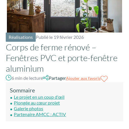
Réalisations
Publié le 19 février 2026
Corps de ferme rénové –
Fenêtres PVC et porte-fenêtre
aluminium
6 min de lecture
Partager
Ajouter aux favoris
Sommaire
Le projet en un coup d'œil
Plongée au cœur projet
Galerie photos
Partenaire AMCC : ACTIV