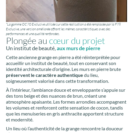
*La gamme OC70 Exclusive utilisée sur cette réalisation a été remplacée par la F78
Exclusive, une version améliorée offrant les mêmes caractéristiques avec des
performances et une qualité renforcées.
Plongée au
cœur du projet
Un institut de beauté,
aux murs de pierre
Cette ancienne grange en pierre a été réinterprétée pour
accueillir un institut de beauté, tout en conservant son
identité architecturale d’origine. Les murs en pierre brute
préservent le caractère authentique
du lieu,
soigneusement valorisé dans cette transformation.
À l’intérieur, l’ambiance douce et enveloppante s’appuie sur
des tons beige et des nuances de brun, créant une
atmosphère apaisante. Les formes arrondies accompagnent
les volumes et renforcent cette sensation de cocon, tandis
que les menuiseries en gris anthracite apportent structure
et modernité.
Un lieu où l’authenticité de la grange rencontre la douceur