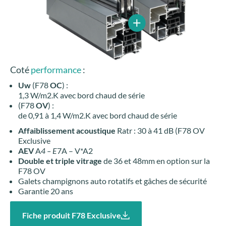
Coté
performance
:
Uw
(F78
OC
) :
1,3 W/m2.K avec bord chaud de série
(F78
OV
) :
de 0,91 à 1,4 W/m2.K avec bord chaud de série
Affaiblissement acoustique
Ratr : 30 à 41 dB (F78 OV
Exclusive
AEV
A
4 – E
7A – V*A2
Double et triple vitrage
de 36 et 48mm en option sur la
F78 OV
Galets champignons auto rotatifs et gâches de sécurité
Garantie 20 ans
Fiche produit F78 Exclusive