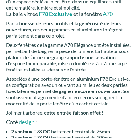
d’un espace dédié au bien-être, dans un équilibre subtil
entre matière, lumière et simplicité.
La baie vitrée
F78 Exclusive
et la fenêtre
A70
Par la
finesse de leurs profils
et
la générosité de leurs
ouvertures
, ces deux gammes en aluminium s’intègrent
parfaitement dans ce projet.
Deux fenêtres de la gamme A70 Elégance ont été installées,
permettant de baigner la pièce de lumière. La hauteur sous
plafond de l’ancienne grange
apporte une sensation
d’espace incomparable
, mise en lumière grâce à une large
fenêtre installée au-dessus de l’entrée.
Associées à une porte-fenêtre en aluminium F78 Exclusive,
sa configuration avec un ouvrant au milieu et deux parties
fixes latérales permet
de gagner encore en ouverture
. Son
soubassement agrémenté d’ancien décors soulignent la
modernité de la porte fenêtre d’un cachet certain.
Joliment arborée,
cette entrée fait son effet
!
Coté
design
:
2 vantaux
F78
OC
battement central de 75mm
2 vantaux
F78
OV
battement central de 100mm