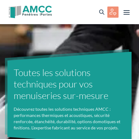
Toutes les solutions
techniques pour vos
menuiseries sur-mesure
Découvrez toutes les solutions techniques AMCC :
performances thermiques et acoustiques, sécurité
renforcée, étanchéité, durabilité, options domotiques et
finitions. L’expertise fabricant au service de vos projets.