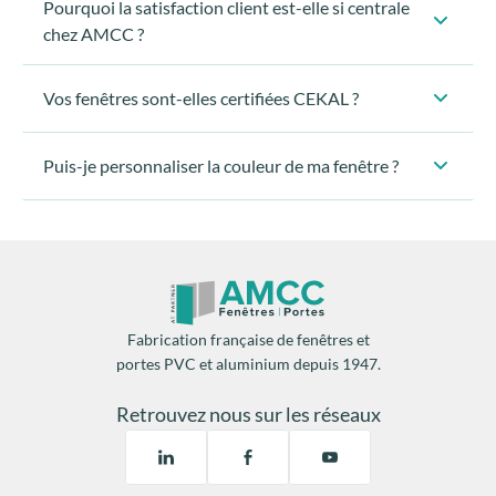
Pourquoi la satisfaction client est-elle si centrale
chez AMCC ?
Vos fenêtres sont-elles certifiées CEKAL ?
remplacement des fermetures
2 mois de chauffage par an
Puis-je personnaliser la couleur de ma fenêtre ?
Résultat : une maison plus douce, plus stable et
Une isolation thermique
facilite la régulation de la
plus économique à chauffer ou à rafraîchir, été
température
diminue les risques
de
comme hiver.
condensation
dégâts matériels.
Fabrication française de fenêtres et
portes PVC et aluminium depuis 1947.
En résumé : plus de gestes simples, plus de
sécurité, plus de tranquillité et un usage naturel,
Retrouvez nous sur les réseaux
sans effort, pendant toute la durée de vie de la
fenêtre.